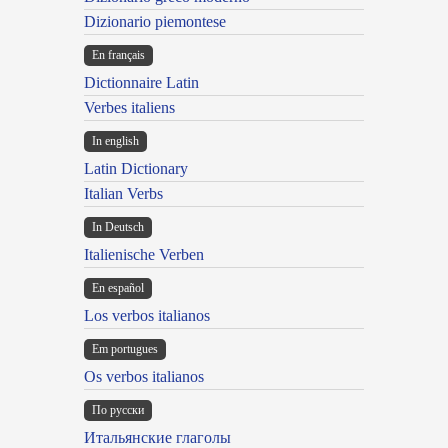
Dizionario piemontese
En français
Dictionnaire Latin
Verbes italiens
In english
Latin Dictionary
Italian Verbs
In Deutsch
Italienische Verben
En español
Los verbos italianos
Em portugues
Os verbos italianos
По русски
Итальянские глаголы