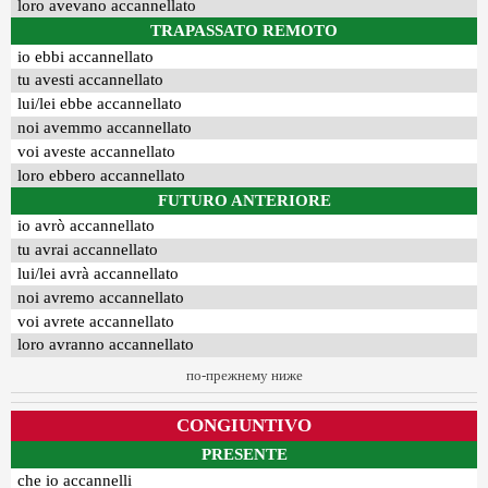
loro avevano accannellato
TRAPASSATO REMOTO
io ebbi accannellato
tu avesti accannellato
lui/lei ebbe accannellato
noi avemmo accannellato
voi aveste accannellato
loro ebbero accannellato
FUTURO ANTERIORE
io avrò accannellato
tu avrai accannellato
lui/lei avrà accannellato
noi avremo accannellato
voi avrete accannellato
loro avranno accannellato
по-прежнему ниже
CONGIUNTIVO
PRESENTE
che io accannelli