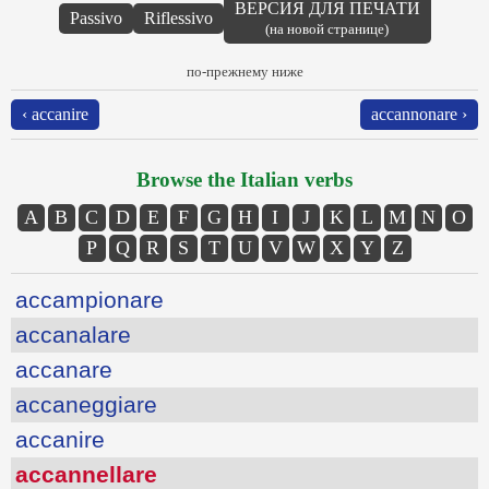
ВЕРСИЯ ДЛЯ ПЕЧАТИ
Passivo
Riflessivo
(на новой странице)
по-прежнему ниже
‹ accanire
accannonare ›
Browse the Italian verbs
A
B
C
D
E
F
G
H
I
J
K
L
M
N
O
P
Q
R
S
T
U
V
W
X
Y
Z
accampionare
accanalare
accanare
accaneggiare
accanire
accannellare