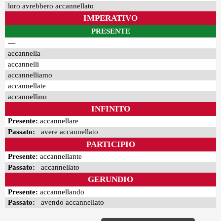
loro avrebbero accannellato
IMPERATIVO
PRESENTE
—
accannella
accannelli
accannelliamo
accannellate
accannellino
INFINITO
Presente:
accannellare
Passato:
avere accannellato
PARTICIPIO
Presente:
accannellante
Passato:
accannellato
GERUNDIO
Presente:
accannellando
Passato:
avendo accannellato