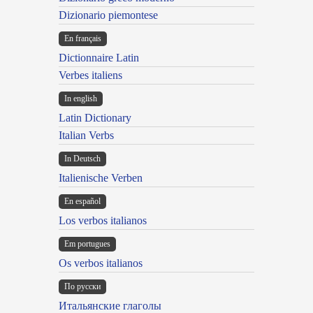
Dizionario piemontese
En français
Dictionnaire Latin
Verbes italiens
In english
Latin Dictionary
Italian Verbs
In Deutsch
Italienische Verben
En español
Los verbos italianos
Em portugues
Os verbos italianos
По русски
Итальянские глаголы