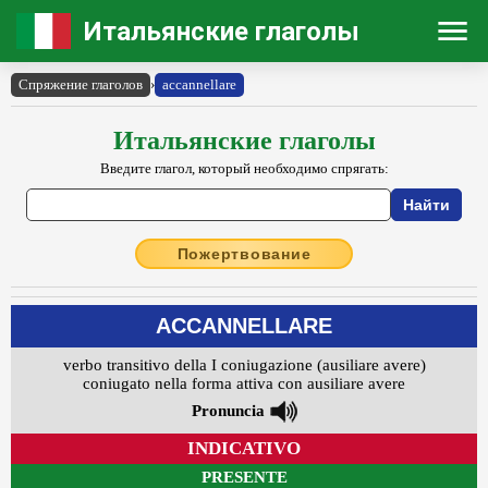
Итальянские глаголы
Спряжение глаголов
›
accannellare
Итальянские глаголы
Введите глагол, который необходимо спрягать:
Пожертвование
ACCANNELLARE
verbo transitivo della I coniugazione (ausiliare avere)
coniugato nella forma attiva con ausiliare avere
Pronuncia
INDICATIVO
PRESENTE