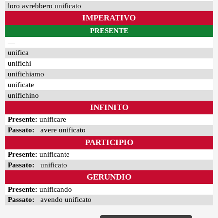
loro avrebbero unificato
IMPERATIVO
PRESENTE
—
unifica
unifichi
unifichiamo
unificate
unifichino
INFINITO
Presente:
unificare
Passato:
avere unificato
PARTICIPIO
Presente:
unificante
Passato:
unificato
GERUNDIO
Presente:
unificando
Passato:
avendo unificato