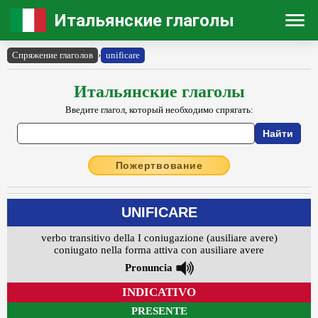
Итальянские глаголы
Спряжение глаголов
›
unificare
Итальянские глаголы
Введите глагол, который необходимо спрягать:
Пожертвование
UNIFICARE
verbo transitivo della I coniugazione (ausiliare avere)
coniugato nella forma attiva con ausiliare avere
Pronuncia
INDICATIVO
PRESENTE