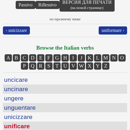
ВЕРСИЯ ДЛЯ ПЕЧАТИ
Passivo
Riflessivo
(на новой странице)
по-прежнему ниже
‹ unicizzare
uniformare ›
Browse the Italian verbs
A
B
C
D
E
F
G
H
I
J
K
L
M
N
O
P
Q
R
S
T
U
V
W
X
Y
Z
uncicare
uncinare
ungere
unguentare
unicizzare
unificare