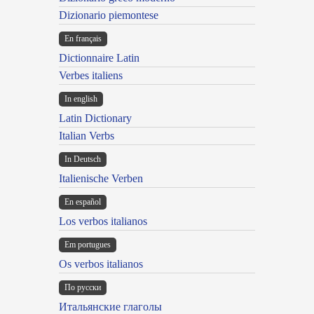
Dizionario piemontese
En français
Dictionnaire Latin
Verbes italiens
In english
Latin Dictionary
Italian Verbs
In Deutsch
Italienische Verben
En español
Los verbos italianos
Em portugues
Os verbos italianos
По русски
Итальянские глаголы