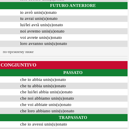
FUTURO ANTERIORE
io avrò unis(u)onato
tu avrai unis(u)onato
lui/lei avrà unis(u)onato
noi avremo unis(u)onato
voi avrete unis(u)onato
loro avranno unis(u)onato
по-прежнему ниже
CONGIUNTIVO
PASSATO
che io abbia unis(u)onato
che tu abbia unis(u)onato
che lui/lei abbia unis(u)onato
che noi abbiamo unis(u)onato
che voi abbiate unis(u)onato
che loro abbiano unis(u)onato
TRAPASSATO
che io avessi unis(u)onato