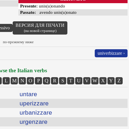
Presente:
unis(u)onando
Passato:
avendo unis(u)onato
ВЕРСИЯ ДЛЯ ПЕЧАТИ
essivo
(на новой странице)
по-прежнему ниже
univerbizzare ›
se the Italian verbs
L
M
N
O
P
Q
R
S
T
U
V
W
X
Y
Z
untare
uperizzare
urbanizzare
urgenzare