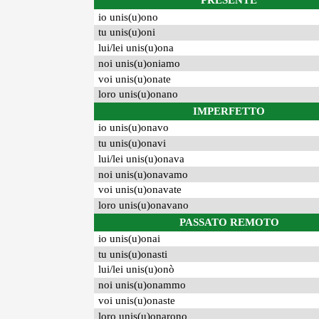
PRESENTE
io unis(u)ono
tu unis(u)oni
lui/lei unis(u)ona
noi unis(u)oniamo
voi unis(u)onate
loro unis(u)onano
IMPERFETTO
io unis(u)onavo
tu unis(u)onavi
lui/lei unis(u)onava
noi unis(u)onavamo
voi unis(u)onavate
loro unis(u)onavano
PASSATO REMOTO
io unis(u)onai
tu unis(u)onasti
lui/lei unis(u)onò
noi unis(u)onammo
voi unis(u)onaste
loro unis(u)onarono