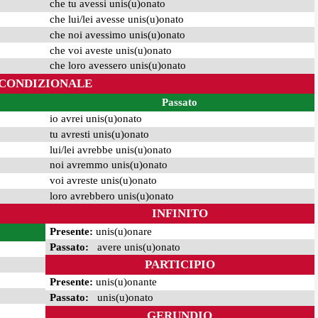
che tu avessi unis(u)onato
che lui/lei avesse unis(u)onato
che noi avessimo unis(u)onato
che voi aveste unis(u)onato
che loro avessero unis(u)onato
CONDIZIONALE
Passato
io avrei unis(u)onato
tu avresti unis(u)onato
lui/lei avrebbe unis(u)onato
noi avremmo unis(u)onato
voi avreste unis(u)onato
loro avrebbero unis(u)onato
INFINITO
Presente:
unis(u)onare
Passato:
avere unis(u)onato
PARTICIPIO
Presente:
unis(u)onante
Passato:
unis(u)onato
GERUNDIO