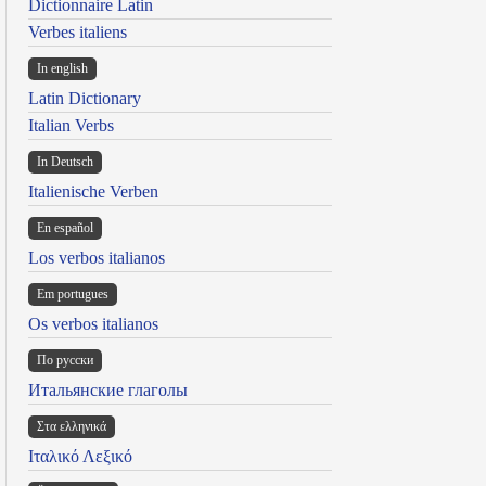
Dictionnaire Latin
Verbes italiens
In english
Latin Dictionary
Italian Verbs
In Deutsch
Italienische Verben
En español
Los verbos italianos
Em portugues
Os verbos italianos
По русски
Итальянские глаголы
Στα ελληνικά
Ιταλικό Λεξικό