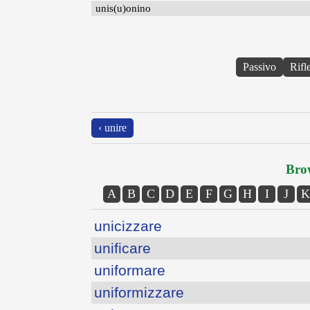
unis(u)onino
Passivo
Rifl
‹ unire
Brow
A
B
C
D
E
F
G
H
I
J
K
unicizzare
unificare
uniformare
uniformizzare