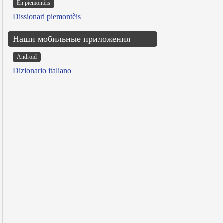
Ën piemontèis
Dissionari piemontèis
Наши мобильные приложения
Android
Dizionario italiano