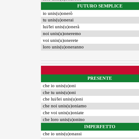
FUTURO SEMPLICE
io unis(u)onerò
tu unis(u)onerai
lui/lei unis(u)onerà
noi unis(u)oneremo
voi unis(u)onerete
loro unis(u)oneranno
PRESENTE
che io unis(u)oni
che tu unis(u)oni
che lui/lei unis(u)oni
che noi unis(u)oniamo
che voi unis(u)oniate
che loro unis(u)onino
IMPERFETTO
che io unis(u)onassi