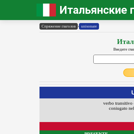
Итальянские 
Спряжение глаголов
›
unisonare
Итал
Введите гла
verbo transitivo 
coniugato nel