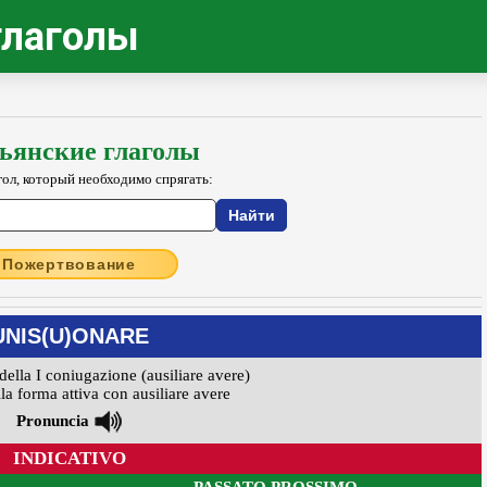
глаголы
ьянские глаголы
гол, который необходимо спрягать:
Пожертвование
UNIS(U)ONARE
della I coniugazione (ausiliare avere)
la forma attiva con ausiliare avere
Pronuncia
INDICATIVO