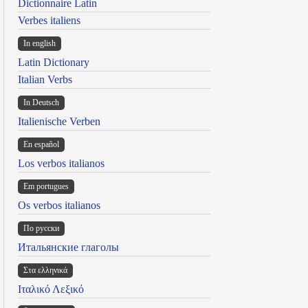
Dictionnaire Latin
Verbes italiens
In english
Latin Dictionary
Italian Verbs
In Deutsch
Italienische Verben
En español
Los verbos italianos
Em portugues
Os verbos italianos
По русски
Итальянские глаголы
Στα ελληνικά
Ιταλικό Λεξικό