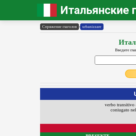
Итальянские 
Спряжение глаголов
›
urbanizzare
Итал
Введите гла
verbo transitivo 
coniugato nel