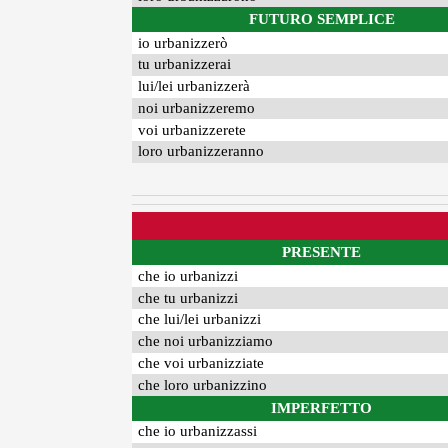
FUTURO SEMPLICE
io urbanizzerò
tu urbanizzerai
lui/lei urbanizzerà
noi urbanizzeremo
voi urbanizzerete
loro urbanizzeranno
PRESENTE
che io urbanizzi
che tu urbanizzi
che lui/lei urbanizzi
che noi urbanizziamo
che voi urbanizziate
che loro urbanizzino
IMPERFETTO
che io urbanizzassi