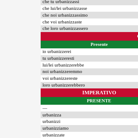
che tu urbanizzassi
che lui/lei urbanizzasse
che noi urbanizzassimo
che voi urbanizzaste
che loro urbanizzassero
Presente
io urbanizzerei
tu urbanizzeresti
lui/lei urbanizzerebbe
noi urbanizzeremmo
voi urbanizzereste
loro urbanizzerebbero
IMPERATIVO
PRESENTE
—
urbanizza
urbanizzi
urbanizziamo
urbanizzate