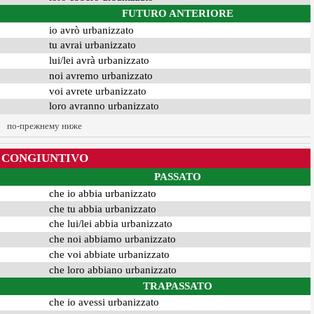
FUTURO ANTERIORE
io avrò urbanizzato
tu avrai urbanizzato
lui/lei avrà urbanizzato
noi avremo urbanizzato
voi avrete urbanizzato
loro avranno urbanizzato
по-прежнему ниже
CONGIUNTIVO
PASSATO
che io abbia urbanizzato
che tu abbia urbanizzato
che lui/lei abbia urbanizzato
che noi abbiamo urbanizzato
che voi abbiate urbanizzato
che loro abbiano urbanizzato
TRAPASSATO
che io avessi urbanizzato