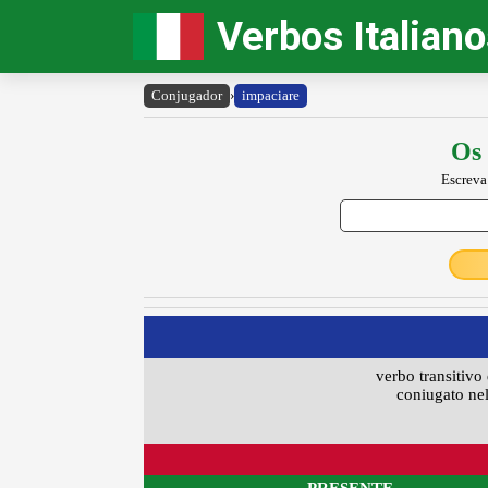
Verbos Italian
Conjugador
›
impaciare
Os 
Escreva
verbo transitivo 
coniugato nel