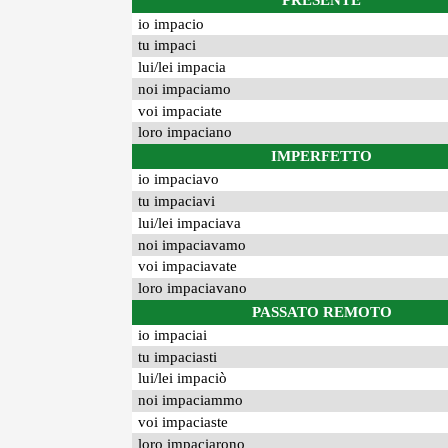
PRESENTE
io impacio
tu impaci
lui/lei impacia
noi impaciamo
voi impaciate
loro impaciano
IMPERFETTO
io impaciavo
tu impaciavi
lui/lei impaciava
noi impaciavamo
voi impaciavate
loro impaciavano
PASSATO REMOTO
io impaciai
tu impaciasti
lui/lei impaciò
noi impaciammo
voi impaciaste
loro impaciarono