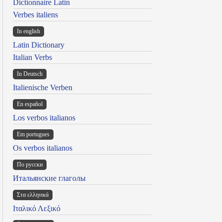
Dictionnaire Latin
Verbes italiens
In english
Latin Dictionary
Italian Verbs
In Deutsch
Italienische Verben
En español
Los verbos italianos
Em portugues
Os verbos italianos
По русски
Итальянские глаголы
Στα ελληνικά
Ιταλικό Λεξικό