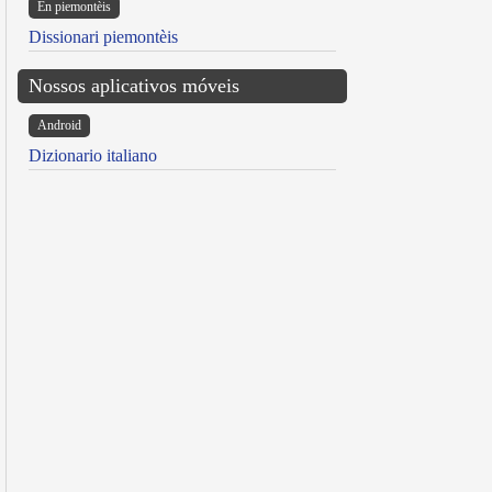
Ën piemontèis
Dissionari piemontèis
Nossos aplicativos móveis
Android
Dizionario italiano