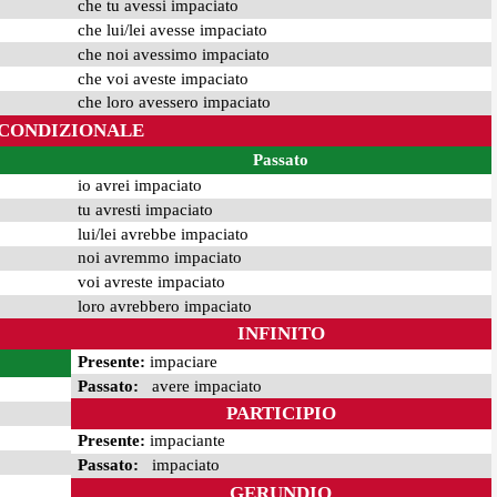
che tu avessi impaciato
che lui/lei avesse impaciato
che noi avessimo impaciato
che voi aveste impaciato
che loro avessero impaciato
CONDIZIONALE
Passato
io avrei impaciato
tu avresti impaciato
lui/lei avrebbe impaciato
noi avremmo impaciato
voi avreste impaciato
loro avrebbero impaciato
INFINITO
Presente:
impaciare
Passato:
avere impaciato
PARTICIPIO
Presente:
impaciante
Passato:
impaciato
GERUNDIO