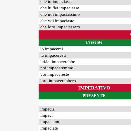
che tu impaciassi
che lui/lei impaciasse
che noi impaciassimo
che voi impaciaste
che loro impaciassero
Presente
io impacerei
tu impaceresti
lui/lei impacerebbe
noi impaceremmo
voi impacereste
loro impacerebbero
IMPERATIVO
PRESENTE
—
impacia
impaci
impaciamo
impaciate