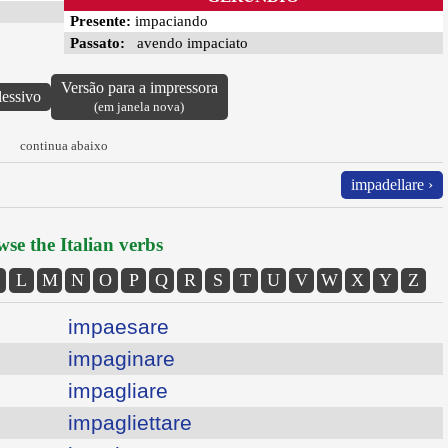
Presente:
impaciando
Passato:
avendo impaciato
Versão para a impressora
lessivo
(em janela nova)
continua abaixo
impadellare ›
se the Italian verbs
L
M
N
O
P
Q
R
S
T
U
V
W
X
Y
Z
impaesare
impaginare
impagliare
impagliettare