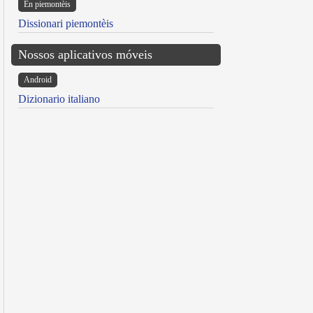
Ën piemontèis
Dissionari piemontèis
Nossos aplicativos móveis
Android
Dizionario italiano