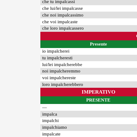
che tu impalcassi
che lui/lei impalcasse
che noi impalcassimo
che voi impalcaste
che loro impalcassero
Presente
io impalcherei
tu impalcheresti
lui/lei impalcherebbe
noi impalcheremmo
voi impalchereste
loro impalcherebbero
IMPERATIVO
PRESENTE
—
impalca
impalchi
impalchiamo
impalcate