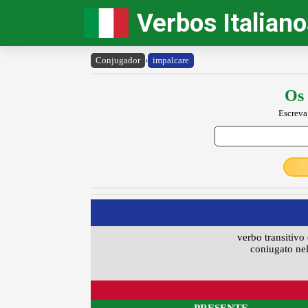
Verbos Italian
Conjugador
›
impalcare
Os 
Escreva
verbo transitivo 
coniugato nel