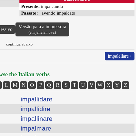
Presente:
impalcando
Passato:
avendo impalcato
Versão para a impressora
lessivo
(em janela nova)
continua abaixo
impalellare ›
se the Italian verbs
L
M
N
O
P
Q
R
S
T
U
V
W
X
Y
Z
impallidare
impallidire
impallinare
impalmare