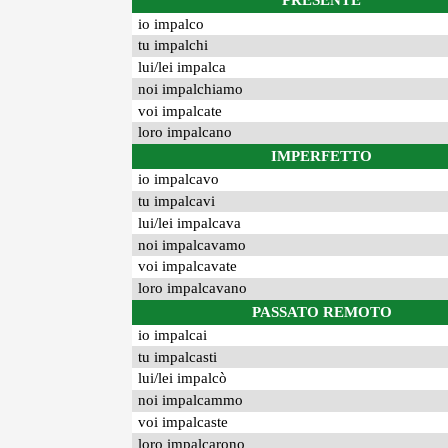
PRESENTE
io impalco
tu impalchi
lui/lei impalca
noi impalchiamo
voi impalcate
loro impalcano
IMPERFETTO
io impalcavo
tu impalcavi
lui/lei impalcava
noi impalcavamo
voi impalcavate
loro impalcavano
PASSATO REMOTO
io impalcai
tu impalcasti
lui/lei impalcò
noi impalcammo
voi impalcaste
loro impalcarono