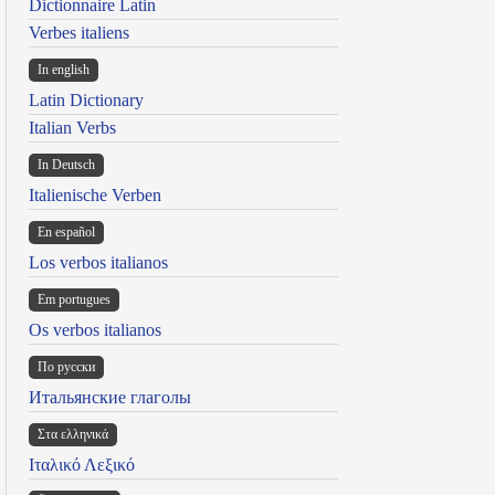
Dictionnaire Latin
Verbes italiens
In english
Latin Dictionary
Italian Verbs
In Deutsch
Italienische Verben
En español
Los verbos italianos
Em portugues
Os verbos italianos
По русски
Итальянские глаголы
Στα ελληνικά
Ιταλικό Λεξικό