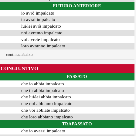
FUTURO ANTERIORE
io avrò impalcato
tu avrai impalcato
lui/lei avrà impalcato
noi avremo impalcato
voi avrete impalcato
loro avranno impalcato
continua abaixo
CONGIUNTIVO
PASSATO
che io abbia impalcato
che tu abbia impalcato
che lui/lei abbia impalcato
che noi abbiamo impalcato
che voi abbiate impalcato
che loro abbiano impalcato
TRAPASSATO
che io avessi impalcato