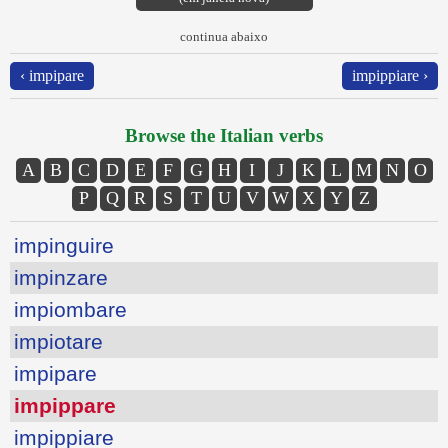
continua abaixo
‹ impipare
impippiare ›
Browse the Italian verbs
A
B
C
D
E
F
G
H
I
J
K
L
M
N
O
P
Q
R
S
T
U
V
W
X
Y
Z
impinguire
impinzare
impiombare
impiotare
impipare
impippare
impippiare