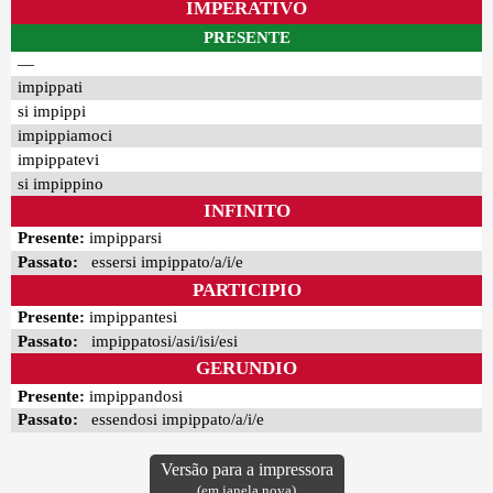
IMPERATIVO
PRESENTE
—
impippati
si impippi
impippiamoci
impippatevi
si impippino
INFINITO
Presente:
impipparsi
Passato:
essersi impippato/a/i/e
PARTICIPIO
Presente:
impippantesi
Passato:
impippatosi/asi/isi/esi
GERUNDIO
Presente:
impippandosi
Passato:
essendosi impippato/a/i/e
Versão para a impressora
(em janela nova)