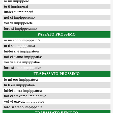
io mi impipperò
tu ti impipperai
lui/lei si impipperà
noi ci impipperemo
voi vi impipperete
loro si impipperanno
PASSATO PROSSIMO
io mi sono impippato/a
tu ti sei impippato/a
lui/lei si è impippato/a
noi ci siamo impippati/e
voi vi siete impippati/e
loro si sono impippati/e
TRAPASSATO PROSSIMO
io mi ero impippato/a
tu ti eri impippato/a
lui/lei si era impippato/a
noi ci eravamo impippati/e
voi vi eravate impippati/e
loro si erano impippati/e
TRAPASSATO REMOTO