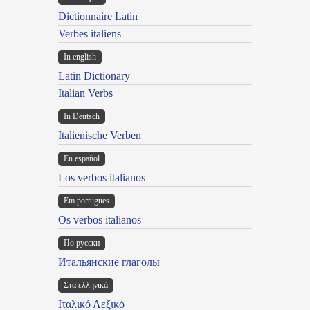
Dictionnaire Latin
Verbes italiens
In english
Latin Dictionary
Italian Verbs
In Deutsch
Italienische Verben
En español
Los verbos italianos
Em portugues
Os verbos italianos
По русски
Итальянские глаголы
Στα ελληνικά
Ιταλικό Λεξικό