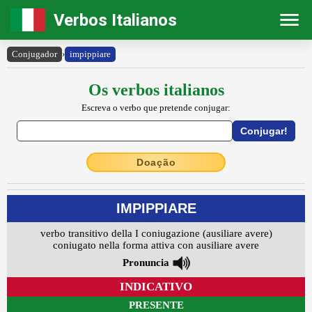
Verbos Italianos
Conjugador
›
impippiare
Os verbos italianos
Escreva o verbo que pretende conjugar:
Doação
IMPIPPIARE
verbo transitivo della I coniugazione (ausiliare avere)
coniugato nella forma attiva con ausiliare avere
Pronuncia
INDICATIVO
PRESENTE