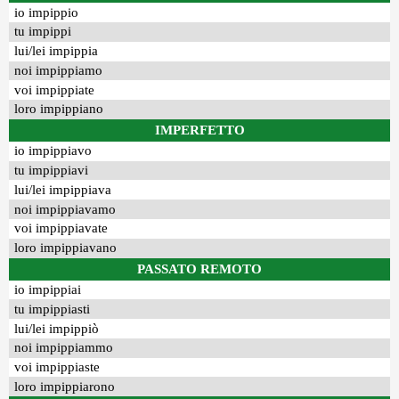
io impippio
tu impippi
lui/lei impippia
noi impippiamo
voi impippiate
loro impippiano
IMPERFETTO
io impippiavo
tu impippiavi
lui/lei impippiava
noi impippiavamo
voi impippiavate
loro impippiavano
PASSATO REMOTO
io impippiai
tu impippiasti
lui/lei impippiò
noi impippiammo
voi impippiaste
loro impippiarono