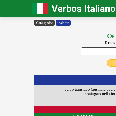
Verbos Italian
Conjugador
›
inalbare
Os 
Escreva
verbo transitivo (ausiliare avere
coniugato nella for