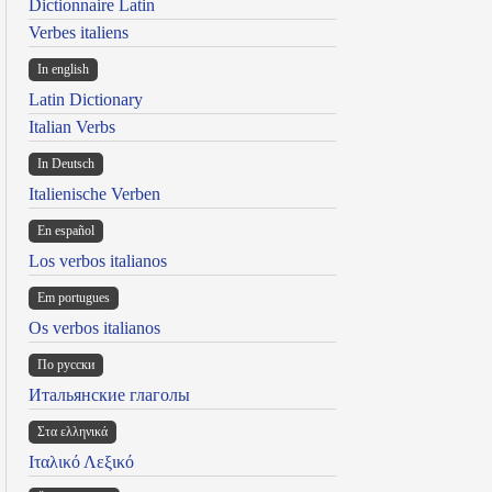
Dictionnaire Latin
Verbes italiens
In english
Latin Dictionary
Italian Verbs
In Deutsch
Italienische Verben
En español
Los verbos italianos
Em portugues
Os verbos italianos
По русски
Итальянские глаголы
Στα ελληνικά
Ιταλικό Λεξικό