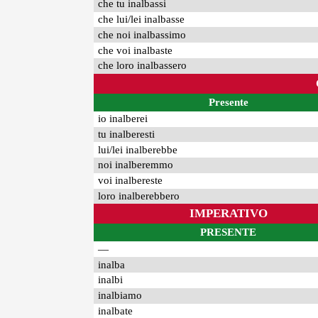
che tu inalbassi
che lui/lei inalbasse
che noi inalbassimo
che voi inalbaste
che loro inalbassero
Presente
io inalberei
tu inalberesti
lui/lei inalberebbe
noi inalberemmo
voi inalbereste
loro inalberebbero
IMPERATIVO
PRESENTE
—
inalba
inalbi
inalbiamo
inalbate