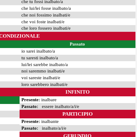
che tu fossi inalbato/a
che lui/lei fosse inalbato/a
che noi fossimo inalbati/e
che voi foste inalbati/e
che loro fossero inalbati/e
CONDIZIONALE
Passato
io sarei inalbato/a
tu saresti inalbato/a
lui/lei sarebbe inalbato/a
noi saremmo inalbati/e
voi sareste inalbati/e
loro sarebbero inalbati/e
INFINITO
Presente:
inalbare
Passato:
essere inalbato/a/i/e
PARTICIPIO
Presente:
inalbante
Passato:
inalbato/a/i/e
GERUNDIO