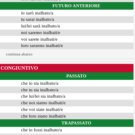
FUTURO ANTERIORE
io sarò inalbato/a
tu sarai inalbato/a
lui/lei sarà inalbato/a
noi saremo inalbati/e
voi sarete inalbati/e
loro saranno inalbati/e
continua abaixo
CONGIUNTIVO
PASSATO
che io sia inalbato/a
che tu sia inalbato/a
che lui/lei sia inalbato/a
che noi siamo inalbati/e
che voi siate inalbati/e
che loro siano inalbati/e
TRAPASSATO
che io fossi inalbato/a