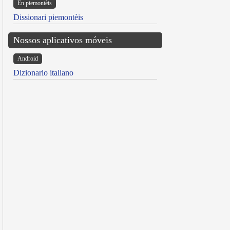
Ën piemontèis
Dissionari piemontèis
Nossos aplicativos móveis
Android
Dizionario italiano