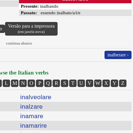
Presente:
inalbando
Passato:
essendo inalbato/a/i/e
Versão para a impressora
vo
(em janela nova)
continua abaixo
inalberare ›
se the Italian verbs
L
M
N
O
P
Q
R
S
T
U
V
W
X
Y
Z
inalveolare
inalzare
inamare
inamarire