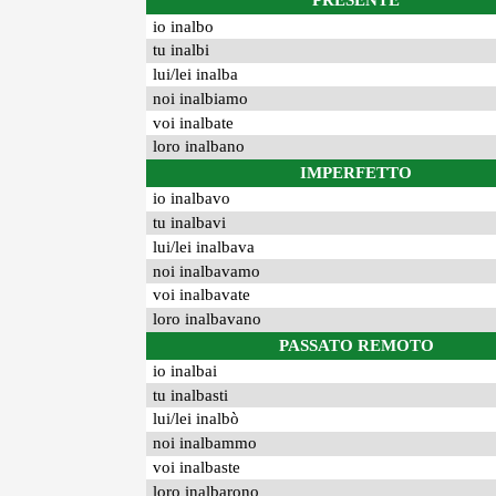
PRESENTE
io inalbo
tu inalbi
lui/lei inalba
noi inalbiamo
voi inalbate
loro inalbano
IMPERFETTO
io inalbavo
tu inalbavi
lui/lei inalbava
noi inalbavamo
voi inalbavate
loro inalbavano
PASSATO REMOTO
io inalbai
tu inalbasti
lui/lei inalbò
noi inalbammo
voi inalbaste
loro inalbarono