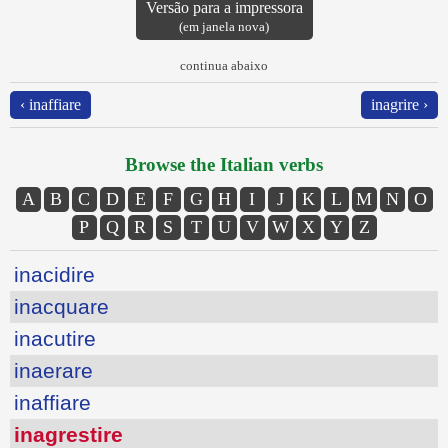
Versão para a impressora
(em janela nova)
continua abaixo
‹ inaffiare
inagrire ›
Browse the Italian verbs
A
B
C
D
E
F
G
H
I
J
K
L
M
N
O
P
Q
R
S
T
U
V
W
X
Y
Z
inacidire
inacquare
inacutire
inaerare
inaffiare
inagrestire