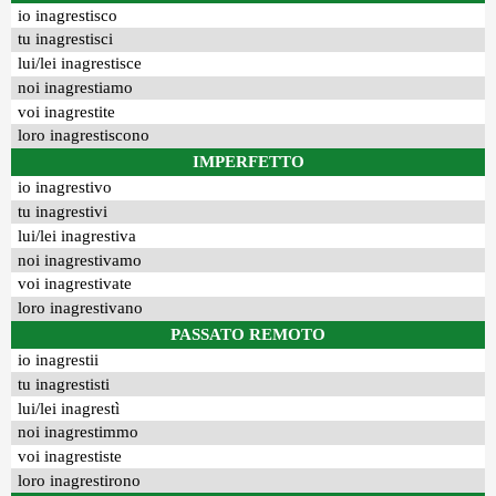
io inagrestisco
tu inagrestisci
lui/lei inagrestisce
noi inagrestiamo
voi inagrestite
loro inagrestiscono
IMPERFETTO
io inagrestivo
tu inagrestivi
lui/lei inagrestiva
noi inagrestivamo
voi inagrestivate
loro inagrestivano
PASSATO REMOTO
io inagrestii
tu inagrestisti
lui/lei inagrestì
noi inagrestimmo
voi inagrestiste
loro inagrestirono