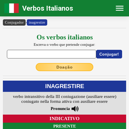
Verbos Italianos
Conjugador
›
inagrestire
Os verbos italianos
Escreva o verbo que pretende conjugar:
Doação
INAGRESTIRE
verbo intransitivo della III coniugazione (ausiliare essere)
coniugato nella forma attiva con ausiliare essere
Pronuncia
INDICATIVO
PRESENTE