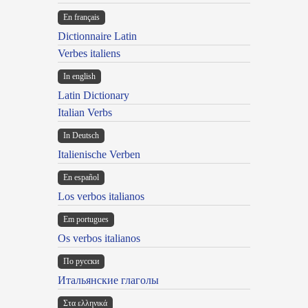
En français
Dictionnaire Latin
Verbes italiens
In english
Latin Dictionary
Italian Verbs
In Deutsch
Italienische Verben
En español
Los verbos italianos
Em portugues
Os verbos italianos
По русски
Итальянские глаголы
Στα ελληνικά