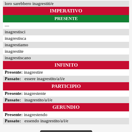
loro sarebbero inagrestiti/e
IMPERATIVO
PRESENTE
—
inagrestisci
inagrestisca
inagrestiamo
inagrestite
inagrestiscano
INFINITO
Presente:
inagrestire
Passato:
essere inagrestito/a/i/e
PARTICIPIO
Presente:
inagrestente
Passato:
inagrestito/a/i/e
GERUNDIO
Presente:
inagrestendo
Passato:
essendo inagrestito/a/i/e