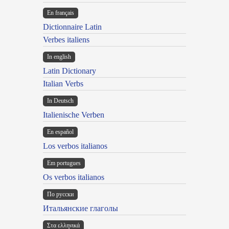
En français
Dictionnaire Latin
Verbes italiens
In english
Latin Dictionary
Italian Verbs
In Deutsch
Italienische Verben
En español
Los verbos italianos
Em portugues
Os verbos italianos
По русски
Итальянские глаголы
Στα ελληνικά