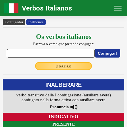
Verbos Italianos
Conjugador
›
inalberare
Os verbos italianos
Escreva o verbo que pretende conjugar:
Doação
INALBERARE
verbo transitivo della I coniugazione (ausiliare avere)
coniugato nella forma attiva con ausiliare avere
Pronuncia
INDICATIVO
PRESENTE