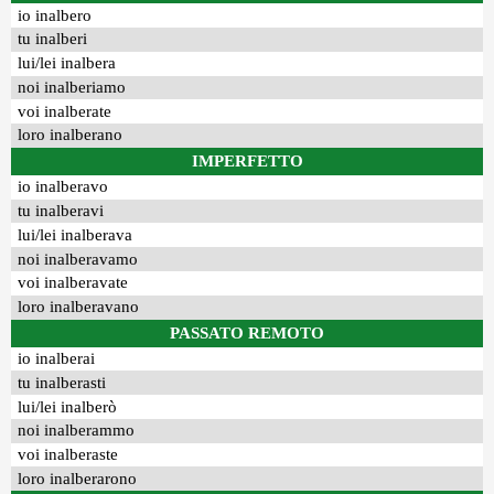
io inalbero
tu inalberi
lui/lei inalbera
noi inalberiamo
voi inalberate
loro inalberano
IMPERFETTO
io inalberavo
tu inalberavi
lui/lei inalberava
noi inalberavamo
voi inalberavate
loro inalberavano
PASSATO REMOTO
io inalberai
tu inalberasti
lui/lei inalberò
noi inalberammo
voi inalberaste
loro inalberarono