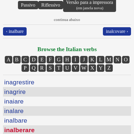
Versão para a impressora
Passivo
Riflessivo
(em janela nova)
continua abaixo
‹ inalbare
inalcovare ›
Browse the Italian verbs
A
B
C
D
E
F
G
H
I
J
K
L
M
N
O
P
Q
R
S
T
U
V
W
X
Y
Z
inagrestire
inagrire
inaiare
inalare
inalbare
inalberare