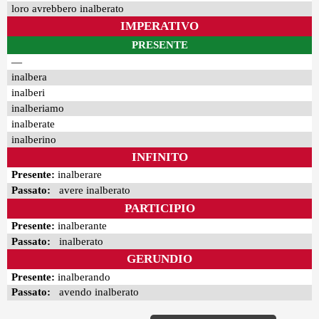
loro avrebbero inalberato
IMPERATIVO
PRESENTE
—
inalbera
inalberi
inalberiamo
inalberate
inalberino
INFINITO
Presente:
inalberare
Passato:
avere inalberato
PARTICIPIO
Presente:
inalberante
Passato:
inalberato
GERUNDIO
Presente:
inalberando
Passato:
avendo inalberato