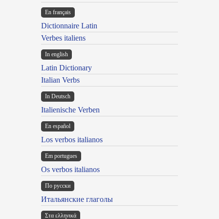
En français
Dictionnaire Latin
Verbes italiens
In english
Latin Dictionary
Italian Verbs
In Deutsch
Italienische Verben
En español
Los verbos italianos
Em portugues
Os verbos italianos
По русски
Итальянские глаголы
Στα ελληνικά