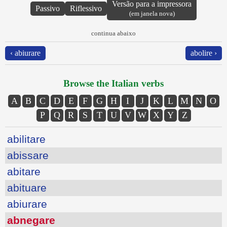
Versão para a impressora
Passivo
Riflessivo
(em janela nova)
continua abaixo
‹ abiurare
abolire ›
Browse the Italian verbs
A
B
C
D
E
F
G
H
I
J
K
L
M
N
O
P
Q
R
S
T
U
V
W
X
Y
Z
abilitare
abissare
abitare
abituare
abiurare
abnegare