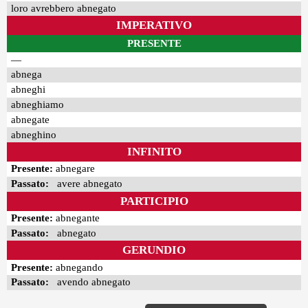
loro avrebbero abnegato
IMPERATIVO
PRESENTE
—
abnega
abneghi
abneghiamo
abnegate
abneghino
INFINITO
Presente:
abnegare
Passato:
avere abnegato
PARTICIPIO
Presente:
abnegante
Passato:
abnegato
GERUNDIO
Presente:
abnegando
Passato:
avendo abnegato