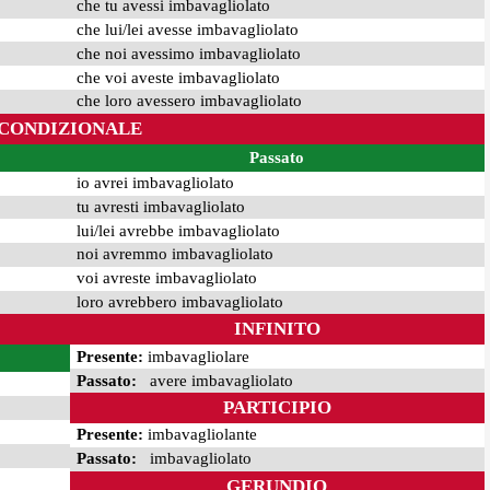
che tu avessi imbavagliolato
che lui/lei avesse imbavagliolato
che noi avessimo imbavagliolato
che voi aveste imbavagliolato
che loro avessero imbavagliolato
CONDIZIONALE
Passato
io avrei imbavagliolato
tu avresti imbavagliolato
lui/lei avrebbe imbavagliolato
noi avremmo imbavagliolato
voi avreste imbavagliolato
loro avrebbero imbavagliolato
INFINITO
Presente:
imbavagliolare
Passato:
avere imbavagliolato
PARTICIPIO
Presente:
imbavagliolante
Passato:
imbavagliolato
GERUNDIO