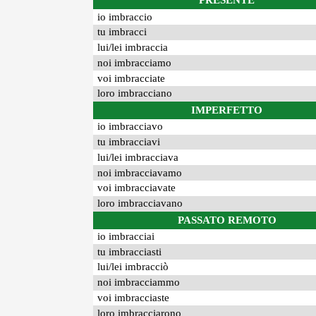
PRESENTE
io imbraccio
tu imbracci
lui/lei imbraccia
noi imbracciamo
voi imbracciate
loro imbracciano
IMPERFETTO
io imbracciavo
tu imbracciavi
lui/lei imbracciava
noi imbracciavamo
voi imbracciavate
loro imbracciavano
PASSATO REMOTO
io imbracciai
tu imbracciasti
lui/lei imbracciò
noi imbracciammo
voi imbracciaste
loro imbracciarono