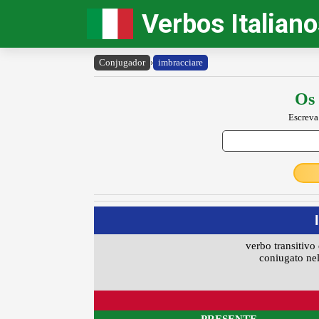
Verbos Italian
Conjugador
›
imbracciare
Os 
Escreva
verbo transitivo 
coniugato nel