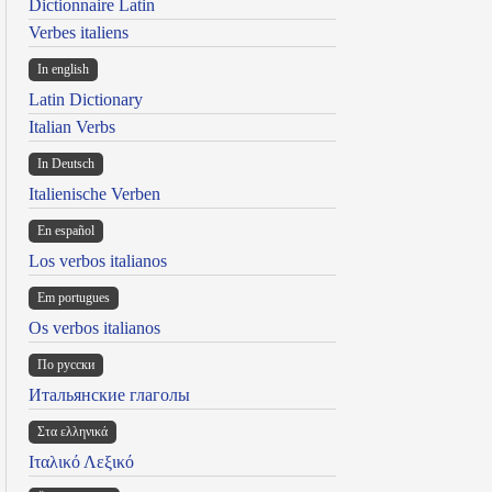
Dictionnaire Latin
Verbes italiens
In english
Latin Dictionary
Italian Verbs
In Deutsch
Italienische Verben
En español
Los verbos italianos
Em portugues
Os verbos italianos
По русски
Итальянские глаголы
Στα ελληνικά
Ιταλικό Λεξικό