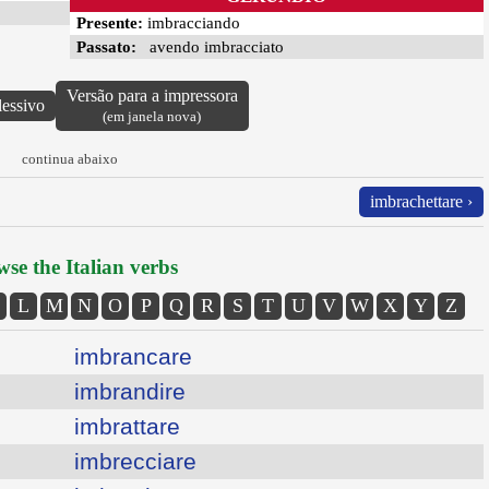
Presente:
imbracciando
Passato:
avendo imbracciato
Versão para a impressora
lessivo
(em janela nova)
continua abaixo
imbrachettare ›
se the Italian verbs
L
M
N
O
P
Q
R
S
T
U
V
W
X
Y
Z
imbrancare
imbrandire
imbrattare
imbrecciare