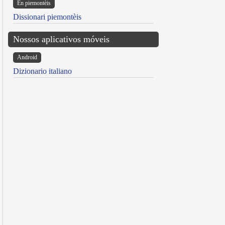
Ën piemontèis
Dissionari piemontèis
Nossos aplicativos móveis
Android
Dizionario italiano