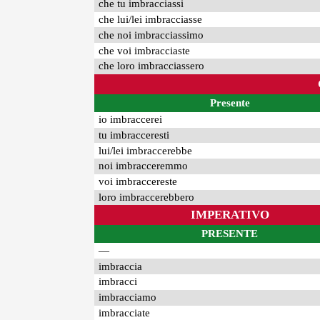
che tu imbracciassi
che lui/lei imbracciasse
che noi imbracciassimo
che voi imbracciaste
che loro imbracciassero
Presente
io imbraccerei
tu imbracceresti
lui/lei imbraccerebbe
noi imbracceremmo
voi imbraccereste
loro imbraccerebbero
IMPERATIVO
PRESENTE
—
imbraccia
imbracci
imbracciamo
imbracciate