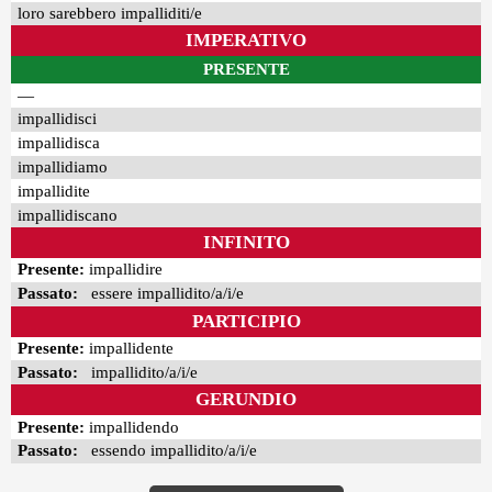
loro sarebbero impalliditi/e
IMPERATIVO
PRESENTE
—
impallidisci
impallidisca
impallidiamo
impallidite
impallidiscano
INFINITO
Presente:
impallidire
Passato:
essere impallidito/a/i/e
PARTICIPIO
Presente:
impallidente
Passato:
impallidito/a/i/e
GERUNDIO
Presente:
impallidendo
Passato:
essendo impallidito/a/i/e