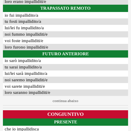
loro erano impalliditi/e
TRAPASSATO REMOTO
io fui impallidito/a
tu fosti impallidito/a
lui/lei fu impallidito/a
noi fummo impalliditi/e
voi foste impalliditi/e
loro furono impalliditi/e
FUTURO ANTERIORE
io sarò impallidito/a
tu sarai impallidito/a
lui/lei sarà impallidito/a
noi saremo impalliditi/e
voi sarete impalliditi/e
loro saranno impalliditi/e
continua abaixo
CONGIUNTIVO
PRESENTE
che io impallidisca