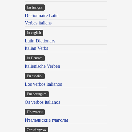
En français
Dictionnaire Latin
Verbes italiens
In english
Latin Dictionary
Italian Verbs
In Deutsch
Italienische Verben
En español
Los verbos italianos
Em portugues
Os verbos italianos
По русски
Итальянские глаголы
Στα ελληνικά