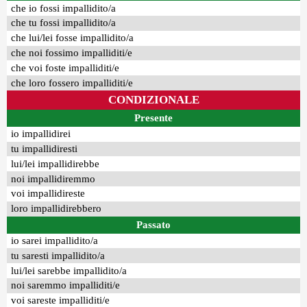
che io fossi impallidito/a
che tu fossi impallidito/a
che lui/lei fosse impallidito/a
che noi fossimo impalliditi/e
che voi foste impalliditi/e
che loro fossero impalliditi/e
CONDIZIONALE
Presente
io impallidirei
tu impallidiresti
lui/lei impallidirebbe
noi impallidiremmo
voi impallidireste
loro impallidirebbero
Passato
io sarei impallidito/a
tu saresti impallidito/a
lui/lei sarebbe impallidito/a
noi saremmo impalliditi/e
voi sareste impalliditi/e