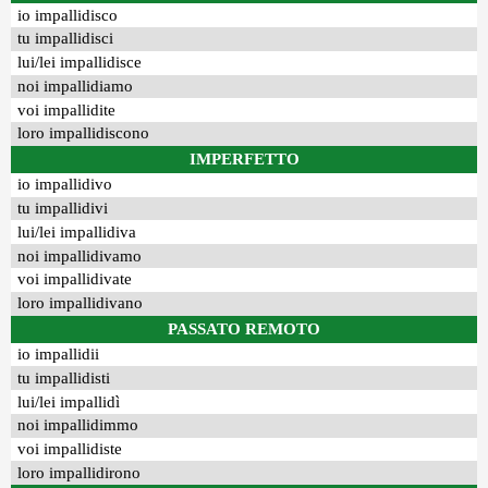
io impallidisco
tu impallidisci
lui/lei impallidisce
noi impallidiamo
voi impallidite
loro impallidiscono
IMPERFETTO
io impallidivo
tu impallidivi
lui/lei impallidiva
noi impallidivamo
voi impallidivate
loro impallidivano
PASSATO REMOTO
io impallidii
tu impallidisti
lui/lei impallidì
noi impallidimmo
voi impallidiste
loro impallidirono