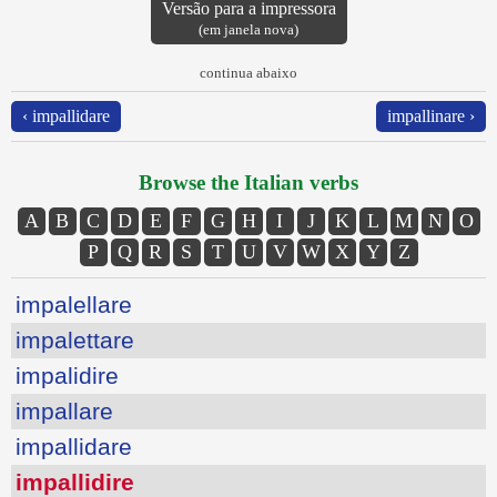
Versão para a impressora
(em janela nova)
continua abaixo
‹ impallidare
impallinare ›
Browse the Italian verbs
A
B
C
D
E
F
G
H
I
J
K
L
M
N
O
P
Q
R
S
T
U
V
W
X
Y
Z
impalellare
impalettare
impalidire
impallare
impallidare
impallidire