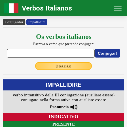
Verbos Italianos
Conjugador
›
impallidire
Os verbos italianos
Escreva o verbo que pretende conjugar:
Doação
IMPALLIDIRE
verbo intransitivo della III coniugazione (ausiliare essere)
coniugato nella forma attiva con ausiliare essere
Pronuncia
INDICATIVO
PRESENTE