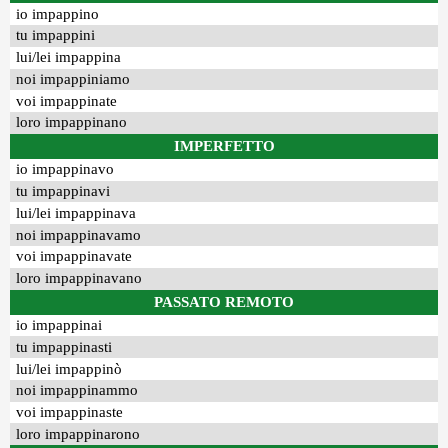
io impappino
tu impappini
lui/lei impappina
noi impappiniamo
voi impappinate
loro impappinano
IMPERFETTO
io impappinavo
tu impappinavi
lui/lei impappinava
noi impappinavamo
voi impappinavate
loro impappinavano
PASSATO REMOTO
io impappinai
tu impappinasti
lui/lei impappinò
noi impappinammo
voi impappinaste
loro impappinarono