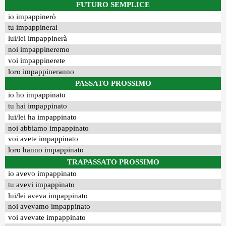
FUTURO SEMPLICE
io impappinerò
tu impappinerai
lui/lei impappinerà
noi impappineremo
voi impappinerete
loro impappineranno
PASSATO PROSSIMO
io ho impappinato
tu hai impappinato
lui/lei ha impappinato
noi abbiamo impappinato
voi avete impappinato
loro hanno impappinato
TRAPASSATO PROSSIMO
io avevo impappinato
tu avevi impappinato
lui/lei aveva impappinato
noi avevamo impappinato
voi avevate impappinato