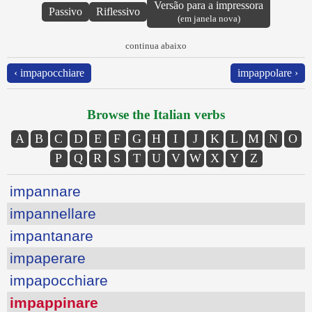
Versão para a impressora
Passivo
Riflessivo
(em janela nova)
continua abaixo
‹ impapocchiare
impappolare ›
Browse the Italian verbs
A
B
C
D
E
F
G
H
I
J
K
L
M
N
O
P
Q
R
S
T
U
V
W
X
Y
Z
impannare
impannellare
impantanare
impaperare
impapocchiare
impappinare