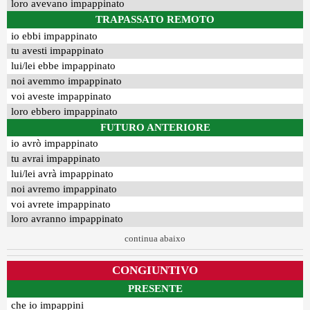
loro avevano impappinato
TRAPASSATO REMOTO
io ebbi impappinato
tu avesti impappinato
lui/lei ebbe impappinato
noi avemmo impappinato
voi aveste impappinato
loro ebbero impappinato
FUTURO ANTERIORE
io avrò impappinato
tu avrai impappinato
lui/lei avrà impappinato
noi avremo impappinato
voi avrete impappinato
loro avranno impappinato
continua abaixo
CONGIUNTIVO
PRESENTE
che io impappini