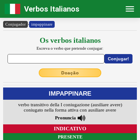
Verbos Italianos
Conjugador
›
impappinare
Os verbos italianos
Escreva o verbo que pretende conjugar:
Doação
IMPAPPINARE
verbo transitivo della I coniugazione (ausiliare avere)
coniugato nella forma attiva con ausiliare avere
Pronuncia
INDICATIVO
PRESENTE