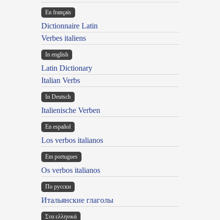
En français
Dictionnaire Latin
Verbes italiens
In english
Latin Dictionary
Italian Verbs
In Deutsch
Italienische Verben
En español
Los verbos italianos
Em portugues
Os verbos italianos
По русски
Итальянские глаголы
Στα ελληνικά