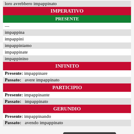
loro avrebbero impappinato
IMPERATIVO
PRESENTE
—
impappina
impappini
impappiniamo
impappinate
impappinino
INFINITO
Presente:
impappinare
Passato:
avere impappinato
PARTICIPIO
Presente:
impappinante
Passato:
impappinato
GERUNDIO
Presente:
impappinando
Passato:
avendo impappinato