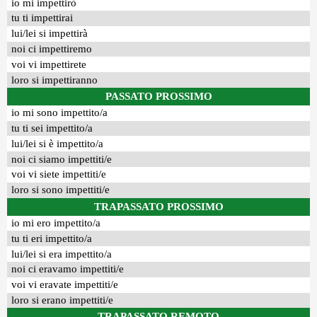
io mi impettirò
tu ti impettirai
lui/lei si impettirà
noi ci impettiremo
voi vi impettirete
loro si impettiranno
PASSATO PROSSIMO
io mi sono impettito/a
tu ti sei impettito/a
lui/lei si è impettito/a
noi ci siamo impettiti/e
voi vi siete impettiti/e
loro si sono impettiti/e
TRAPASSATO PROSSIMO
io mi ero impettito/a
tu ti eri impettito/a
lui/lei si era impettito/a
noi ci eravamo impettiti/e
voi vi eravate impettiti/e
loro si erano impettiti/e
TRAPASSATO REMOTO