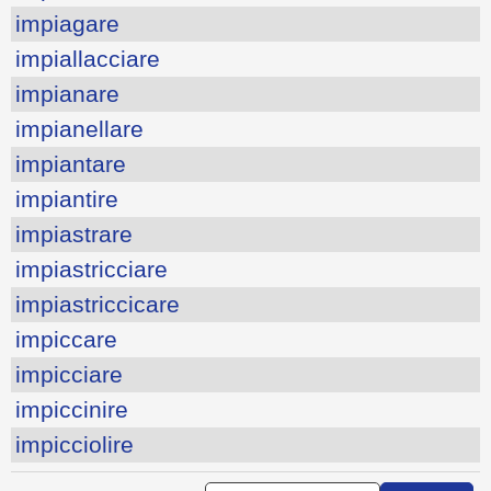
impiagare
impiallacciare
impianare
impianellare
impiantare
impiantire
impiastrare
impiastricciare
impiastriccicare
impiccare
impicciare
impiccinire
impicciolire