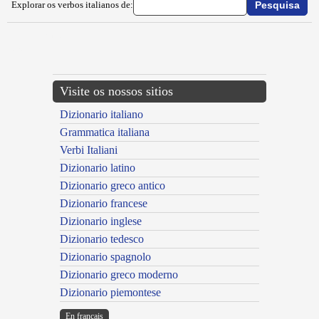
Explorar os verbos italianos de:
{{ID:IMPETTIRE100}}
---CACHE---
Visite os nossos sitios
Dizionario italiano
Grammatica italiana
Verbi Italiani
Dizionario latino
Dizionario greco antico
Dizionario francese
Dizionario inglese
Dizionario tedesco
Dizionario spagnolo
Dizionario greco moderno
Dizionario piemontese
En français