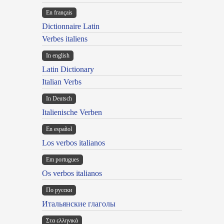
En français
Dictionnaire Latin
Verbes italiens
In english
Latin Dictionary
Italian Verbs
In Deutsch
Italienische Verben
En español
Los verbos italianos
Em portugues
Os verbos italianos
По русски
Итальянские глаголы
Στα ελληνικά