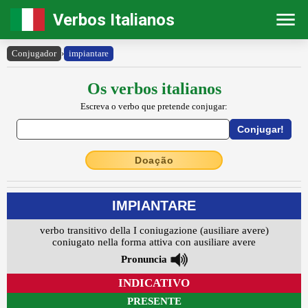
Verbos Italianos
Conjugador
›
impiantare
Os verbos italianos
Escreva o verbo que pretende conjugar:
Doação
IMPIANTARE
verbo transitivo della I coniugazione (ausiliare avere)
coniugato nella forma attiva con ausiliare avere
Pronuncia
INDICATIVO
PRESENTE