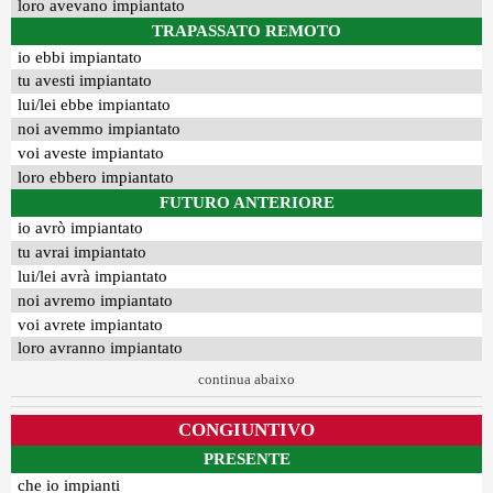
loro avevano impiantato
TRAPASSATO REMOTO
io ebbi impiantato
tu avesti impiantato
lui/lei ebbe impiantato
noi avemmo impiantato
voi aveste impiantato
loro ebbero impiantato
FUTURO ANTERIORE
io avrò impiantato
tu avrai impiantato
lui/lei avrà impiantato
noi avremo impiantato
voi avrete impiantato
loro avranno impiantato
continua abaixo
CONGIUNTIVO
PRESENTE
che io impianti