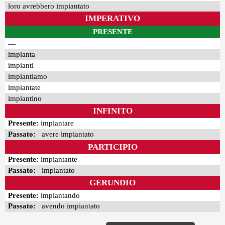
loro avrebbero impiantato
IMPERATIVO
PRESENTE
—
impianta
impianti
impiantiamo
impiantate
impiantino
INFINITO
Presente:
impiantare
Passato:
avere impiantato
PARTICIPIO
Presente:
impiantante
Passato:
impiantato
GERUNDIO
Presente:
impiantando
Passato:
avendo impiantato