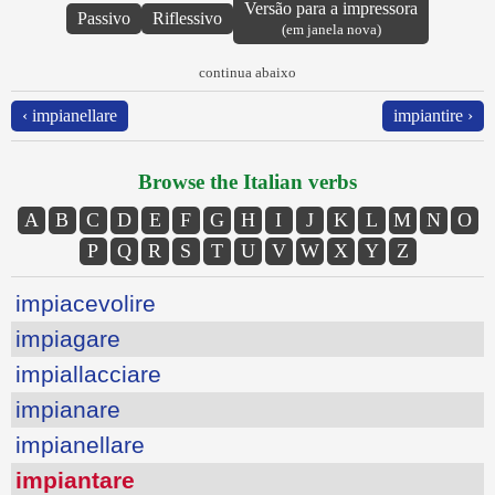
Versão para a impressora
Passivo
Riflessivo
(em janela nova)
continua abaixo
‹ impianellare
impiantire ›
Browse the Italian verbs
A
B
C
D
E
F
G
H
I
J
K
L
M
N
O
P
Q
R
S
T
U
V
W
X
Y
Z
impiacevolire
impiagare
impiallacciare
impianare
impianellare
impiantare