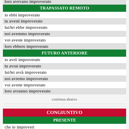
loro avevano improverato
TRAPASSATO REMOTO
io ebbi improverato
tu avesti improverato
lui/lei ebbe improverato
noi avemmo improverato
voi aveste improverato
loro ebbero improverato
FUTURO ANTERIORE
io avrò improverato
tu avrai improverato
lui/lei avrà improverato
noi avremo improverato
voi avrete improverato
loro avranno improverato
continua abaixo
CONGIUNTIVO
PRESENTE
che io improveri