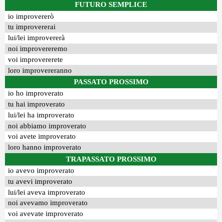
FUTURO SEMPLICE
io improvererò
tu improvererai
lui/lei improvererà
noi improvereremo
voi improvererete
loro improvereranno
PASSATO PROSSIMO
io ho improverato
tu hai improverato
lui/lei ha improverato
noi abbiamo improverato
voi avete improverato
loro hanno improverato
TRAPASSATO PROSSIMO
io avevo improverato
tu avevi improverato
lui/lei aveva improverato
noi avevamo improverato
voi avevate improverato