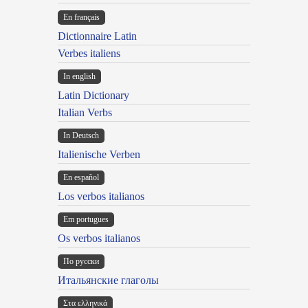
En français
Dictionnaire Latin
Verbes italiens
In english
Latin Dictionary
Italian Verbs
In Deutsch
Italienische Verben
En español
Los verbos italianos
Em portugues
Os verbos italianos
По русски
Итальянские глаголы
Στα ελληνικά