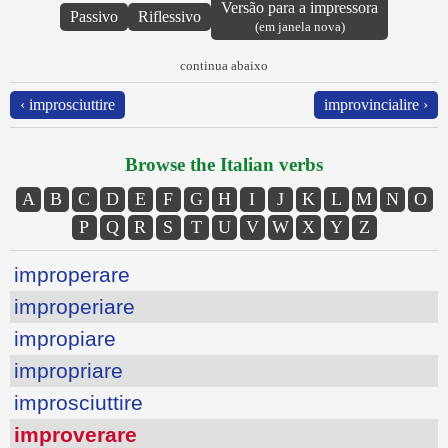
Versão para a impressora
Passivo
Riflessivo
(em janela nova)
continua abaixo
‹ improsciuttire
improvincialire ›
Browse the Italian verbs
A
B
C
D
E
F
G
H
I
J
K
L
M
N
O
P
Q
R
S
T
U
V
W
X
Y
Z
improperare
improperiare
impropiare
impropriare
improsciuttire
improverare