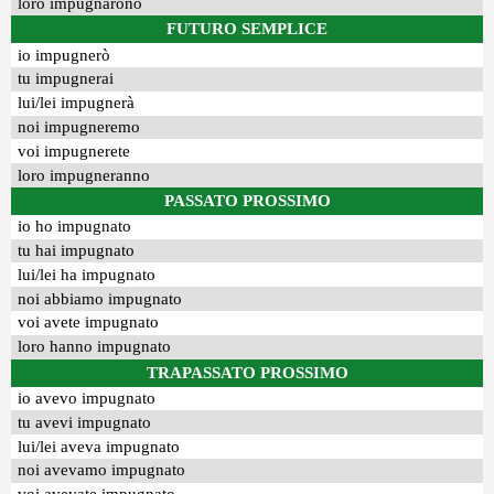
loro impugnarono
FUTURO SEMPLICE
io impugnerò
tu impugnerai
lui/lei impugnerà
noi impugneremo
voi impugnerete
loro impugneranno
PASSATO PROSSIMO
io ho impugnato
tu hai impugnato
lui/lei ha impugnato
noi abbiamo impugnato
voi avete impugnato
loro hanno impugnato
TRAPASSATO PROSSIMO
io avevo impugnato
tu avevi impugnato
lui/lei aveva impugnato
noi avevamo impugnato