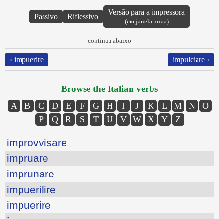
Versão para a impressora
Passivo
Riflessivo
(em janela nova)
continua abaixo
‹ impuerire
impulciare ›
Browse the Italian verbs
A
B
C
D
E
F
G
H
I
J
K
L
M
N
O
P
Q
R
S
T
U
V
W
X
Y
Z
improvvisare
impruare
imprunare
impuerilire
impuerire