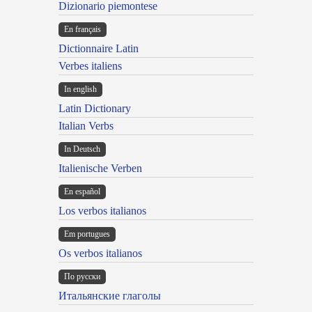
Dizionario piemontese
En français
Dictionnaire Latin
Verbes italiens
In english
Latin Dictionary
Italian Verbs
In Deutsch
Italienische Verben
En español
Los verbos italianos
Em portugues
Os verbos italianos
По русски
Итальянские глаголы