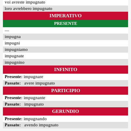
voi avreste impugnato
loro avrebbero impugnato
IMPERATIVO
PRESENTE
—
impugna
impugni
impugniamo
impugnate
impugnino
INFINITO
Presente:
impugnare
Passato:
avere impugnato
PARTICIPIO
Presente:
impugnante
Passato:
impugnato
GERUNDIO
Presente:
impugnando
Passato:
avendo impugnato