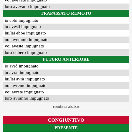
voi avevate impugnato
loro avevano impugnato
TRAPASSATO REMOTO
io ebbi impugnato
tu avesti impugnato
lui/lei ebbe impugnato
noi avemmo impugnato
voi aveste impugnato
loro ebbero impugnato
FUTURO ANTERIORE
io avrò impugnato
tu avrai impugnato
lui/lei avrà impugnato
noi avremo impugnato
voi avrete impugnato
loro avranno impugnato
continua abaixo
CONGIUNTIVO
PRESENTE