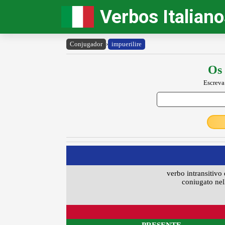
Verbos Italian
Conjugador
›
impuerilire
Os 
Escreva
verbo intransitivo 
coniugato nell