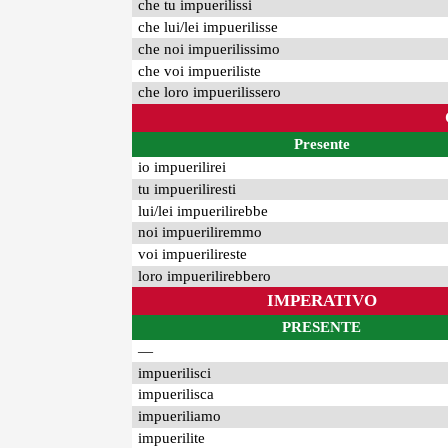
che tu impuerilissi
che lui/lei impuerilisse
che noi impuerilissimo
che voi impueriliste
che loro impuerilissero
Presente
io impuerilirei
tu impueriliresti
lui/lei impuerilirebbe
noi impueriliremmo
voi impuerilireste
loro impuerilirebbero
IMPERATIVO
PRESENTE
—
impuerilisci
impuerilisca
impueriliamo
impuerilite