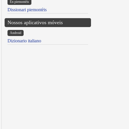
Ën piemontèis
Dissionari piemontèis
Nossos aplicativos móveis
Android
Dizionario italiano