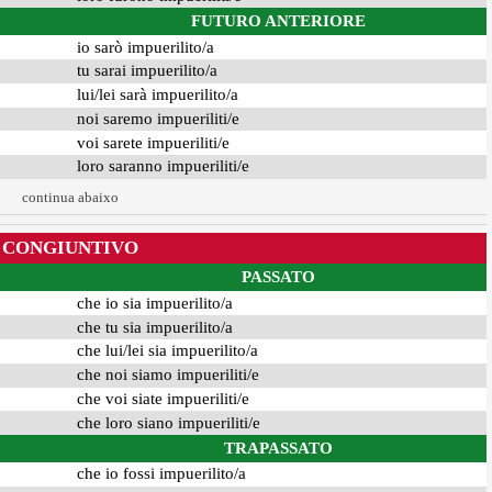
FUTURO ANTERIORE
io sarò impuerilito/a
tu sarai impuerilito/a
lui/lei sarà impuerilito/a
noi saremo impueriliti/e
voi sarete impueriliti/e
loro saranno impueriliti/e
continua abaixo
CONGIUNTIVO
PASSATO
che io sia impuerilito/a
che tu sia impuerilito/a
che lui/lei sia impuerilito/a
che noi siamo impueriliti/e
che voi siate impueriliti/e
che loro siano impueriliti/e
TRAPASSATO
che io fossi impuerilito/a