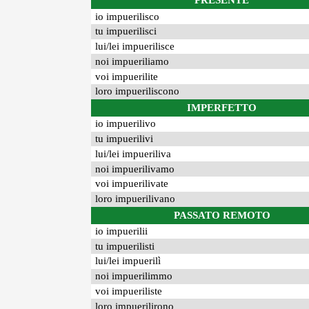
PRESENTE
io impuerilisco
tu impuerilisci
lui/lei impuerilisce
noi impueriliamo
voi impuerilite
loro impueriliscono
IMPERFETTO
io impuerilivo
tu impuerilivi
lui/lei impueriliva
noi impuerilivamo
voi impuerilivate
loro impuerilivano
PASSATO REMOTO
io impuerilii
tu impuerilisti
lui/lei impuerilì
noi impuerilimmo
voi impueriliste
loro impuerilirono