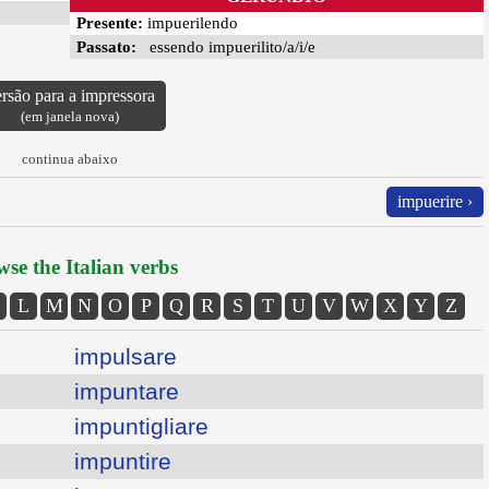
Presente:
impuerilendo
Passato:
essendo impuerilito/a/i/e
rsão para a impressora
(em janela nova)
continua abaixo
impuerire ›
se the Italian verbs
L
M
N
O
P
Q
R
S
T
U
V
W
X
Y
Z
impulsare
impuntare
impuntigliare
impuntire