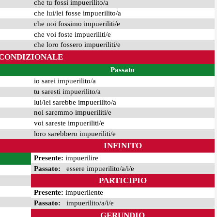
che tu fossi impuerilito/a
che lui/lei fosse impuerilito/a
che noi fossimo impueriliti/e
che voi foste impueriliti/e
che loro fossero impueriliti/e
CONDIZIONALE
Passato
io sarei impuerilito/a
tu saresti impuerilito/a
lui/lei sarebbe impuerilito/a
noi saremmo impueriliti/e
voi sareste impueriliti/e
loro sarebbero impueriliti/e
INFINITO
Presente:
impuerilire
Passato:
essere impuerilito/a/i/e
PARTICIPIO
Presente:
impuerilente
Passato:
impuerilito/a/i/e
GERUNDIO