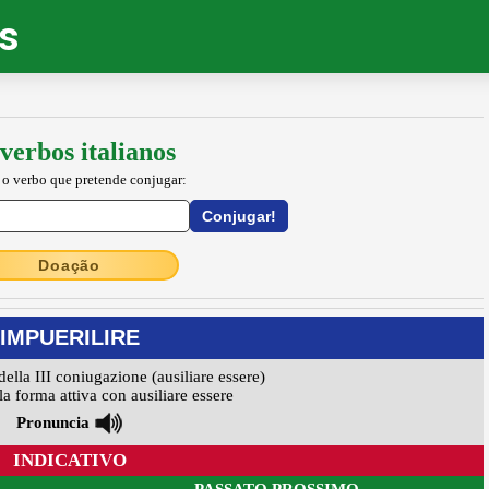
os
verbos italianos
 o verbo que pretende conjugar:
Doação
IMPUERILIRE
della III coniugazione (ausiliare essere)
a forma attiva con ausiliare essere
Pronuncia
INDICATIVO