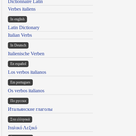
Dictionnaire Latin
Verbes italiens
In english
Latin Dictionary
Italian Verbs
In Deutsch
Italienische Verben
En español
Los verbos italianos
Em portugues
Os verbos italianos
По русски
Итальянские глаголы
Στα ελληνικά
Ιταλικό Λεξικό