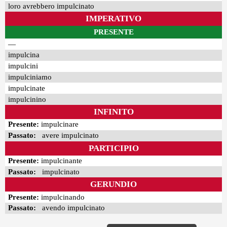
loro avrebbero impulcinato
IMPERATIVO
PRESENTE
—
impulcina
impulcini
impulciniamo
impulcinate
impulcinino
INFINITO
Presente:
impulcinare
Passato:
avere impulcinato
PARTICIPIO
Presente:
impulcinante
Passato:
impulcinato
GERUNDIO
Presente:
impulcinando
Passato:
avendo impulcinato