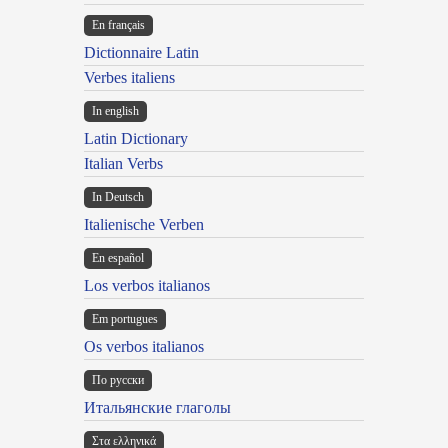
En français
Dictionnaire Latin
Verbes italiens
In english
Latin Dictionary
Italian Verbs
In Deutsch
Italienische Verben
En español
Los verbos italianos
Em portugues
Os verbos italianos
По русски
Итальянские глаголы
Στα ελληνικά