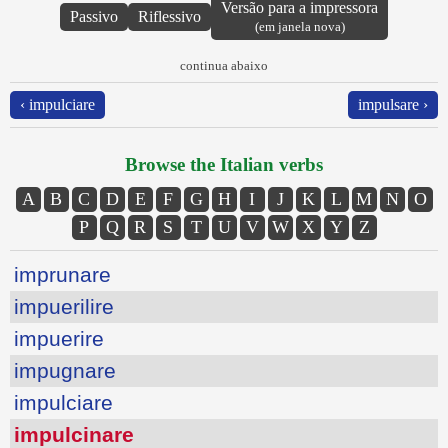
Versão para a impressora
Passivo
Riflessivo
(em janela nova)
continua abaixo
‹ impulciare
impulsare ›
Browse the Italian verbs
A
B
C
D
E
F
G
H
I
J
K
L
M
N
O
P
Q
R
S
T
U
V
W
X
Y
Z
imprunare
impuerilire
impuerire
impugnare
impulciare
impulcinare