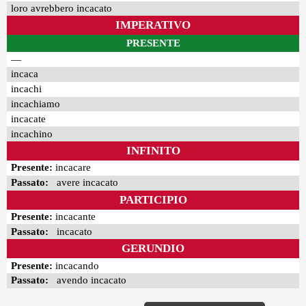
loro avrebbero incacato
IMPERATIVO
PRESENTE
—
incaca
incachi
incachiamo
incacate
incachino
INFINITO
Presente:
incacare
Passato:
avere incacato
PARTICIPIO
Presente:
incacante
Passato:
incacato
GERUNDIO
Presente:
incacando
Passato:
avendo incacato