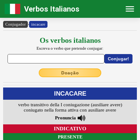
Verbos Italianos
Conjugador
›
incacare
Os verbos italianos
Escreva o verbo que pretende conjugar:
Doação
INCACARE
verbo transitivo della I coniugazione (ausiliare avere)
coniugato nella forma attiva con ausiliare avere
Pronuncia
INDICATIVO
PRESENTE