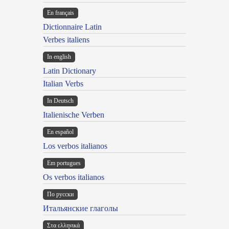
En français
Dictionnaire Latin
Verbes italiens
In english
Latin Dictionary
Italian Verbs
In Deutsch
Italienische Verben
En español
Los verbos italianos
Em portugues
Os verbos italianos
По русски
Итальянские глаголы
Στα ελληνικά