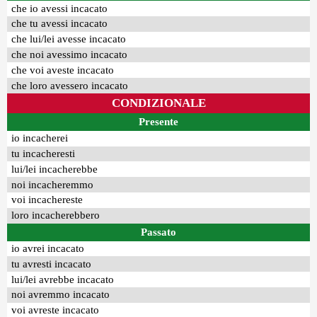
che io avessi incacato
che tu avessi incacato
che lui/lei avesse incacato
che noi avessimo incacato
che voi aveste incacato
che loro avessero incacato
CONDIZIONALE
Presente
io incacherei
tu incacheresti
lui/lei incacherebbe
noi incacheremmo
voi incachereste
loro incacherebbero
Passato
io avrei incacato
tu avresti incacato
lui/lei avrebbe incacato
noi avremmo incacato
voi avreste incacato