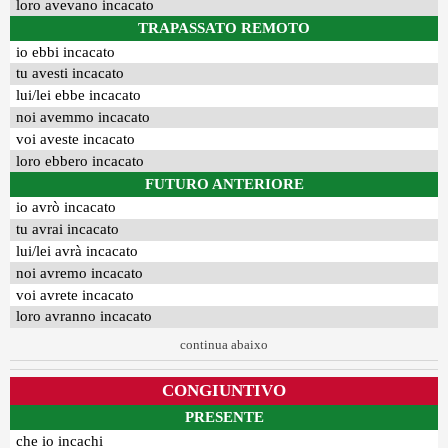
loro avevano incacato
TRAPASSATO REMOTO
io ebbi incacato
tu avesti incacato
lui/lei ebbe incacato
noi avemmo incacato
voi aveste incacato
loro ebbero incacato
FUTURO ANTERIORE
io avrò incacato
tu avrai incacato
lui/lei avrà incacato
noi avremo incacato
voi avrete incacato
loro avranno incacato
continua abaixo
CONGIUNTIVO
PRESENTE
che io incachi