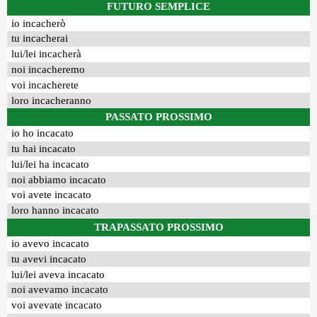
FUTURO SEMPLICE
io incacherò
tu incacherai
lui/lei incacherà
noi incacheremo
voi incacherete
loro incacheranno
PASSATO PROSSIMO
io ho incacato
tu hai incacato
lui/lei ha incacato
noi abbiamo incacato
voi avete incacato
loro hanno incacato
TRAPASSATO PROSSIMO
io avevo incacato
tu avevi incacato
lui/lei aveva incacato
noi avevamo incacato
voi avevate incacato