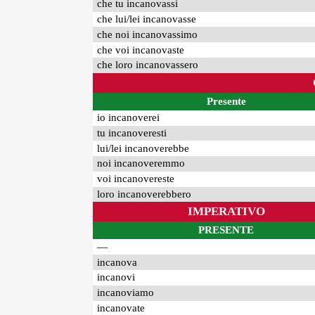
che tu incanovassi
che lui/lei incanovasse
che noi incanovassimo
che voi incanovaste
che loro incanovassero
Presente
io incanoverei
tu incanoveresti
lui/lei incanoverebbe
noi incanoveremmo
voi incanovereste
loro incanoverebbero
IMPERATIVO
PRESENTE
—
incanova
incanovi
incanoviamo
incanovate