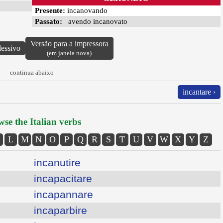
Presente:
incanovando
Passato:
avendo incanovato
Versão para a impressora
lessivo
(em janela nova)
continua abaixo
incantare ›
se the Italian verbs
L
M
N
O
P
Q
R
S
T
U
V
W
X
Y
Z
incanutire
incapacitare
incapannare
incaparbire