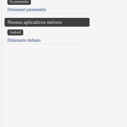
Ën piemontèis
Dissionari piemontèis
Nossos aplicativos móveis
Android
Dizionario italiano