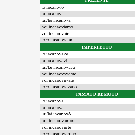
PRESENTE
io incanovo
tu incanovi
lui/lei incanova
noi incanoviamo
voi incanovate
loro incanovano
IMPERFETTO
io incanovavo
tu incanovavi
lui/lei incanovava
noi incanovavamo
voi incanovavate
loro incanovavano
PASSATO REMOTO
io incanovai
tu incanovasti
lui/lei incanovò
noi incanovammo
voi incanovaste
loro incanovarono