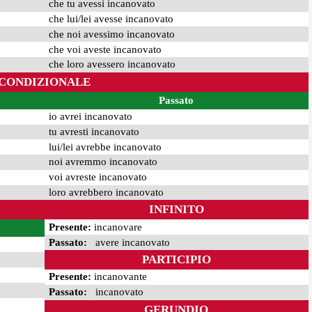
che tu avessi incanovato
che lui/lei avesse incanovato
che noi avessimo incanovato
che voi aveste incanovato
che loro avessero incanovato
CONDIZIONALE
Passato
io avrei incanovato
tu avresti incanovato
lui/lei avrebbe incanovato
noi avremmo incanovato
voi avreste incanovato
loro avrebbero incanovato
INFINITO
Presente:
incanovare
Passato:
avere incanovato
PARTICIPIO
Presente:
incanovante
Passato:
incanovato
GERUNDIO