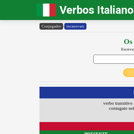
Verbos Italian
Conjugador
›
incanovare
Os 
Escreva
verbo transitivo 
coniugato nel