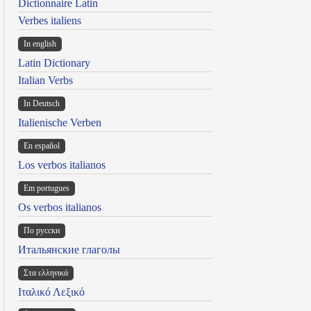
Dictionnaire Latin
Verbes italiens
In english
Latin Dictionary
Italian Verbs
In Deutsch
Italienische Verben
En español
Los verbos italianos
Em portugues
Os verbos italianos
По русски
Итальянские глаголы
Στα ελληνικά
Ιταλικό Λεξικό