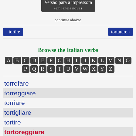
Versão para a impressora
(em janela nova)
continua abaixo
‹ tortire
torturare ›
Browse the Italian verbs
A
B
C
D
E
F
G
H
I
J
K
L
M
N
O
P
Q
R
S
T
U
V
W
X
Y
Z
torrefare
torreggiare
torriare
tortigliare
tortire
tortoreggiare