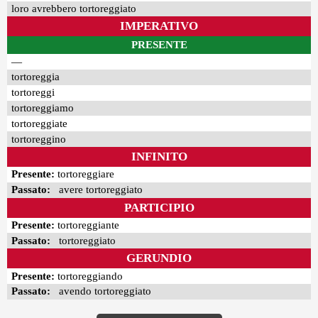
loro avrebbero tortoreggiato
IMPERATIVO
PRESENTE
—
tortoreggia
tortoreggi
tortoreggiamo
tortoreggiate
tortoreggino
INFINITO
Presente:
tortoreggiare
Passato:
avere tortoreggiato
PARTICIPIO
Presente:
tortoreggiante
Passato:
tortoreggiato
GERUNDIO
Presente:
tortoreggiando
Passato:
avendo tortoreggiato