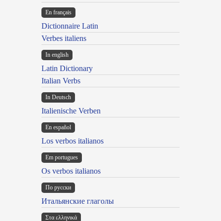
En français
Dictionnaire Latin
Verbes italiens
In english
Latin Dictionary
Italian Verbs
In Deutsch
Italienische Verben
En español
Los verbos italianos
Em portugues
Os verbos italianos
По русски
Итальянские глаголы
Στα ελληνικά