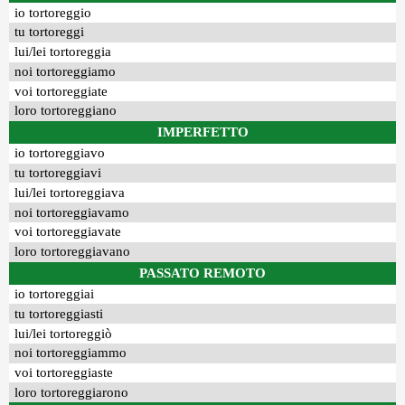
io tortoreggio
tu tortoreggi
lui/lei tortoreggia
noi tortoreggiamo
voi tortoreggiate
loro tortoreggiano
IMPERFETTO
io tortoreggiavo
tu tortoreggiavi
lui/lei tortoreggiava
noi tortoreggiavamo
voi tortoreggiavate
loro tortoreggiavano
PASSATO REMOTO
io tortoreggiai
tu tortoreggiasti
lui/lei tortoreggiò
noi tortoreggiammo
voi tortoreggiaste
loro tortoreggiarono