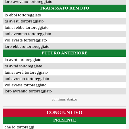
loro avevano tortoreggiato
TRAPASSATO REMOTO
io ebbi tortoreggiato
tu avesti tortoreggiato
lui/lei ebbe tortoreggiato
noi avemmo tortoreggiato
voi aveste tortoreggiato
loro ebbero tortoreggiato
FUTURO ANTERIORE
io avrò tortoreggiato
tu avrai tortoreggiato
lui/lei avrà tortoreggiato
noi avremo tortoreggiato
voi avrete tortoreggiato
loro avranno tortoreggiato
continua abaixo
CONGIUNTIVO
PRESENTE
che io tortoreggi