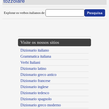
tozzolare
Explorar os verbos italianos de:
{{ID:TORTIRE100}}
---CACHE---
Visite os nossos sitios
Dizionario italiano
Grammatica italiana
Verbi Italiani
Dizionario latino
Dizionario greco antico
Dizionario francese
Dizionario inglese
Dizionario tedesco
Dizionario spagnolo
Dizionario greco moderno