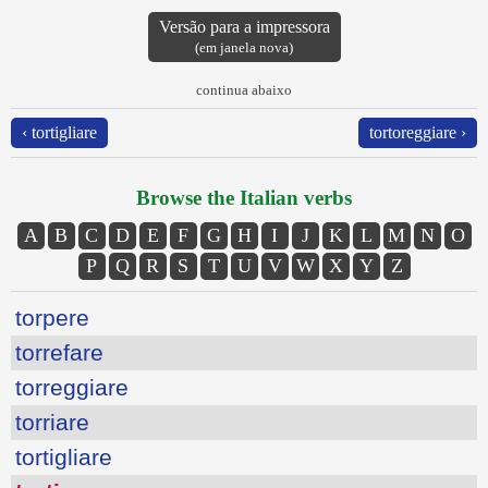
Versão para a impressora
(em janela nova)
continua abaixo
‹ tortigliare
tortoreggiare ›
Browse the Italian verbs
A
B
C
D
E
F
G
H
I
J
K
L
M
N
O
P
Q
R
S
T
U
V
W
X
Y
Z
torpere
torrefare
torreggiare
torriare
tortigliare