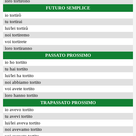
loro tortirono
FUTURO SEMPLICE
io tortirò
tu tortirai
lui/lei tortirà
noi tortiremo
voi tortirete
loro tortiranno
PASSATO PROSSIMO
io ho tortito
tu hai tortito
lui/lei ha tortito
noi abbiamo tortito
voi avete tortito
loro hanno tortito
TRAPASSATO PROSSIMO
io avevo tortito
tu avevi tortito
lui/lei aveva tortito
noi avevamo tortito