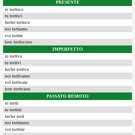
PRESENTE
io tortisco
tu tortisci
lui/lei tortisce
noi tortiamo
voi tortite
loro tortiscono
IMPERFETTO
io tortivo
tu tortivi
lui/lei tortiva
noi tortivamo
voi tortivate
loro tortivano
PASSATO REMOTO
io tortii
tu tortisti
lui/lei tortì
noi tortimmo
voi tortiste