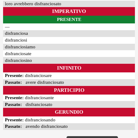
loro avrebbero disfranciosato
IMPERATIVO
PRESENTE
—
disfranciosa
disfranciosi
disfranciosiamo
disfranciosate
disfranciosino
INFINITO
Presente:
disfranciosare
Passato:
avere disfranciosato
PARTICIPIO
Presente:
disfranciosante
Passato:
disfranciosato
GERUNDIO
Presente:
disfranciosando
Passato:
avendo disfranciosato