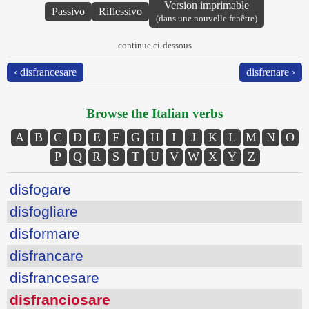
Version imprimable
Passivo
Riflessivo
(dans une nouvelle fenêtre)
continue ci-dessous
‹ disfrancesare
disfrenare ›
Browse the Italian verbs
A
B
C
D
E
F
G
H
I
J
K
L
M
N
O
P
Q
R
S
T
U
V
W
X
Y
Z
disfogare
disfogliare
disformare
disfrancare
disfrancesare
disfranciosare