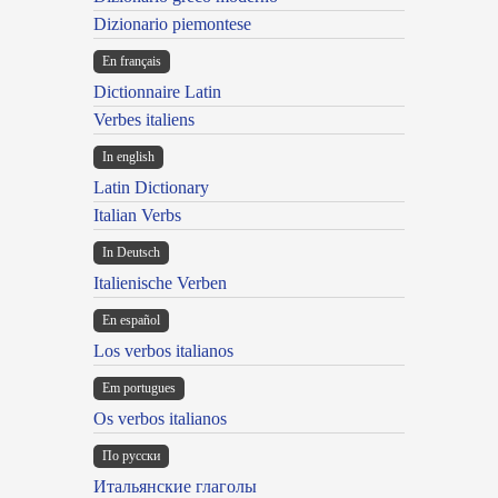
Dizionario piemontese
En français
Dictionnaire Latin
Verbes italiens
In english
Latin Dictionary
Italian Verbs
In Deutsch
Italienische Verben
En español
Los verbos italianos
Em portugues
Os verbos italianos
По русски
Итальянские глаголы