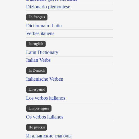
Dizionario piemontese
En français
Dictionnaire Latin
Verbes italiens
In english
Latin Dictionary
Italian Verbs
In Deutsch
Italienische Verben
En español
Los verbos italianos
Em portugues
Os verbos italianos
По русски
Итальянские глаголы