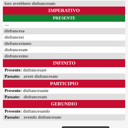
loro avrebbero disfrancesato
IMPERATIVO
PRESENTE
—
disfrancesa
disfrancesi
disfrancesiamo
disfrancesate
disfrancesino
INFINITO
Presente:
disfrancesare
Passato:
avere disfrancesato
PARTICIPIO
Presente:
disfrancesante
Passato:
disfrancesato
GERUNDIO
Presente:
disfrancesando
Passato:
avendo disfrancesato