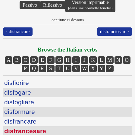
Version imprimable
Passivo
Riflessivo
(dans une nouvelle fenêtre)
continue ci-dessous
‹ disfrancare
disfranciosare ›
Browse the Italian verbs
A
B
C
D
E
F
G
H
I
J
K
L
M
N
O
P
Q
R
S
T
U
V
W
X
Y
Z
disfiorire
disfogare
disfogliare
disformare
disfrancare
disfrancesare