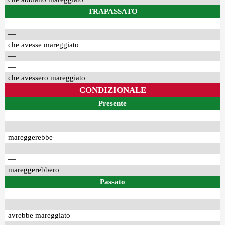
TRAPASSATO
—
—
che avesse mareggiato
—
—
che avessero mareggiato
CONDIZIONALE
Presente
—
—
mareggerebbe
—
—
mareggerebbero
Passato
—
—
avrebbe mareggiato