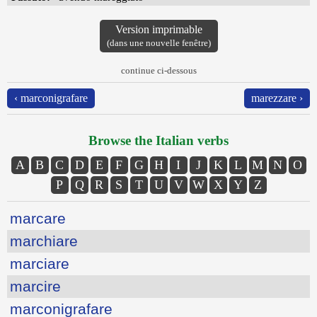
Version imprimable
(dans une nouvelle fenêtre)
continue ci-dessous
‹ marconigrafare
marezzare ›
Browse the Italian verbs
A
B
C
D
E
F
G
H
I
J
K
L
M
N
O
P
Q
R
S
T
U
V
W
X
Y
Z
marcare
marchiare
marciare
marcire
marconigrafare