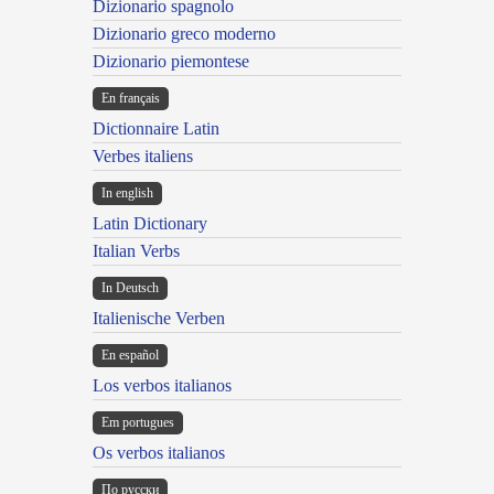
Dizionario spagnolo
Dizionario greco moderno
Dizionario piemontese
En français
Dictionnaire Latin
Verbes italiens
In english
Latin Dictionary
Italian Verbs
In Deutsch
Italienische Verben
En español
Los verbos italianos
Em portugues
Os verbos italianos
По русски