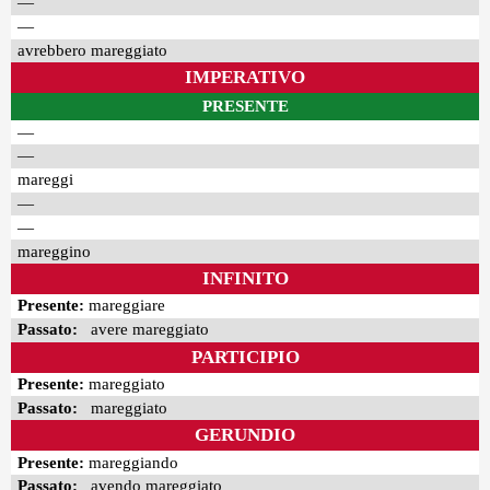
—
—
avrebbero mareggiato
IMPERATIVO
PRESENTE
—
—
mareggi
—
—
mareggino
INFINITO
Presente:
mareggiare
Passato:
avere mareggiato
PARTICIPIO
Presente:
mareggiato
Passato:
mareggiato
GERUNDIO
Presente:
mareggiando
Passato:
avendo mareggiato