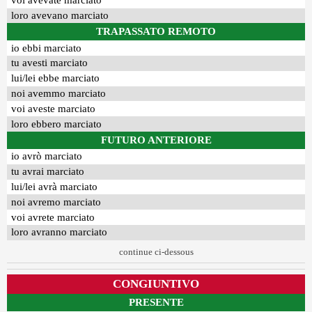
voi avevate marciato
loro avevano marciato
TRAPASSATO REMOTO
io ebbi marciato
tu avesti marciato
lui/lei ebbe marciato
noi avemmo marciato
voi aveste marciato
loro ebbero marciato
FUTURO ANTERIORE
io avrò marciato
tu avrai marciato
lui/lei avrà marciato
noi avremo marciato
voi avrete marciato
loro avranno marciato
continue ci-dessous
CONGIUNTIVO
PRESENTE