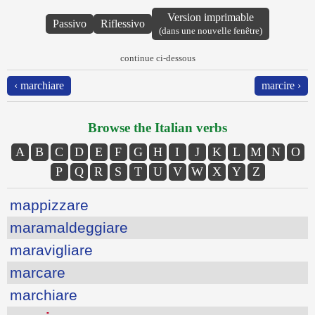
Version imprimable
Passivo
Riflessivo
(dans une nouvelle fenêtre)
continue ci-dessous
‹ marchiare
marcire ›
Browse the Italian verbs
A
B
C
D
E
F
G
H
I
J
K
L
M
N
O
P
Q
R
S
T
U
V
W
X
Y
Z
mappizzare
maramaldeggiare
maravigliare
marcare
marchiare