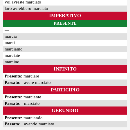
voi avreste marciato
loro avrebbero marciato
IMPERATIVO
PRESENTE
—
marcia
marci
marciamo
marciate
marcino
INFINITO
Presente:
marciare
Passato:
avere marciato
PARTICIPIO
Presente:
marciante
Passato:
marciato
GERUNDIO
Presente:
marciando
Passato:
avendo marciato