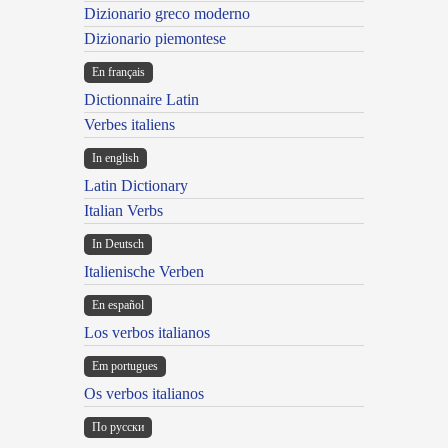
Dizionario greco moderno
Dizionario piemontese
En français
Dictionnaire Latin
Verbes italiens
In english
Latin Dictionary
Italian Verbs
In Deutsch
Italienische Verben
En español
Los verbos italianos
Em portugues
Os verbos italianos
По русски