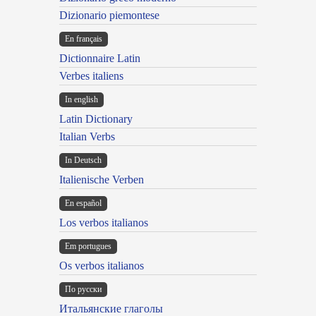
Dizionario piemontese
En français
Dictionnaire Latin
Verbes italiens
In english
Latin Dictionary
Italian Verbs
In Deutsch
Italienische Verben
En español
Los verbos italianos
Em portugues
Os verbos italianos
По русски
Итальянские глаголы