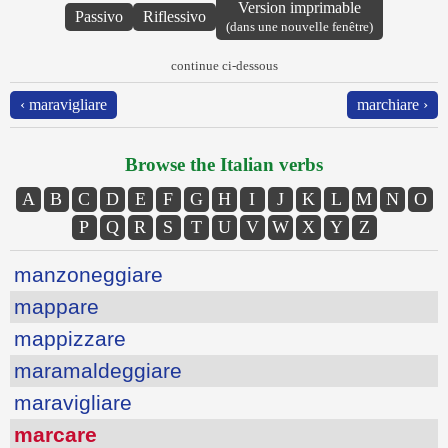
Version imprimable
Passivo
Riflessivo
(dans une nouvelle fenêtre)
continue ci-dessous
‹ maravigliare
marchiare ›
Browse the Italian verbs
A
B
C
D
E
F
G
H
I
J
K
L
M
N
O
P
Q
R
S
T
U
V
W
X
Y
Z
manzoneggiare
mappare
mappizzare
maramaldeggiare
maravigliare
marcare