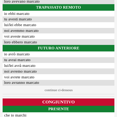
loro avevano marcato
TRAPASSATO REMOTO
io ebbi marcato
tu avesti marcato
lui/lei ebbe marcato
noi avemmo marcato
voi aveste marcato
loro ebbero marcato
FUTURO ANTERIORE
io avrò marcato
tu avrai marcato
lui/lei avrà marcato
noi avremo marcato
voi avrete marcato
loro avranno marcato
continue ci-dessous
CONGIUNTIVO
PRESENTE
che io marchi