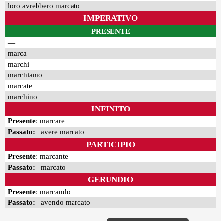
loro avrebbero marcato
IMPERATIVO
PRESENTE
—
marca
marchi
marchiamo
marcate
marchino
INFINITO
Presente:
marcare
Passato:
avere marcato
PARTICIPIO
Presente:
marcante
Passato:
marcato
GERUNDIO
Presente:
marcando
Passato:
avendo marcato