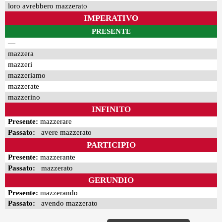
loro avrebbero mazzerato
IMPERATIVO
PRESENTE
—
mazzera
mazzeri
mazzeriamo
mazzerate
mazzerino
INFINITO
Presente:
mazzerare
Passato:
avere mazzerato
PARTICIPIO
Presente:
mazzerante
Passato:
mazzerato
GERUNDIO
Presente:
mazzerando
Passato:
avendo mazzerato