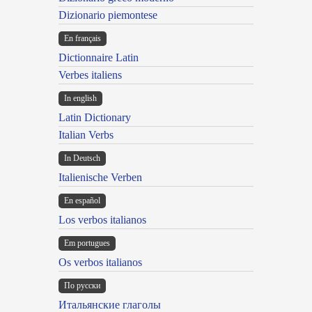
Dizionario piemontese
En français
Dictionnaire Latin
Verbes italiens
In english
Latin Dictionary
Italian Verbs
In Deutsch
Italienische Verben
En español
Los verbos italianos
Em portugues
Os verbos italianos
По русски
Итальянские глаголы