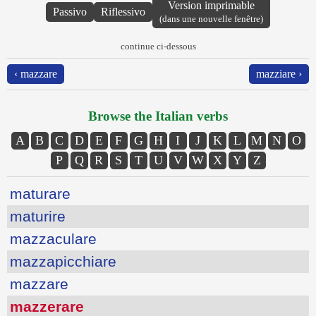
Version imprimable
Passivo
Riflessivo
(dans une nouvelle fenêtre)
continue ci-dessous
‹ mazzare
mazziare ›
Browse the Italian verbs
A
B
C
D
E
F
G
H
I
J
K
L
M
N
O
P
Q
R
S
T
U
V
W
X
Y
Z
maturare
maturire
mazzaculare
mazzapicchiare
mazzare
mazzerare