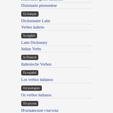
Dizionario piemontese
En français
Dictionnaire Latin
Verbes italiens
In english
Latin Dictionary
Italian Verbs
In Deutsch
Italienische Verben
En español
Los verbos italianos
Em portugues
Os verbos italianos
По русски
Итальянские глаголы