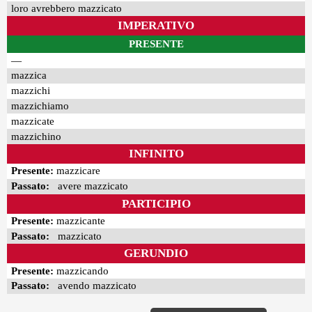
loro avrebbero mazzicato
IMPERATIVO
PRESENTE
—
mazzica
mazzichi
mazzichiamo
mazzicate
mazzichino
INFINITO
Presente:
mazzicare
Passato:
avere mazzicato
PARTICIPIO
Presente:
mazzicante
Passato:
mazzicato
GERUNDIO
Presente:
mazzicando
Passato:
avendo mazzicato