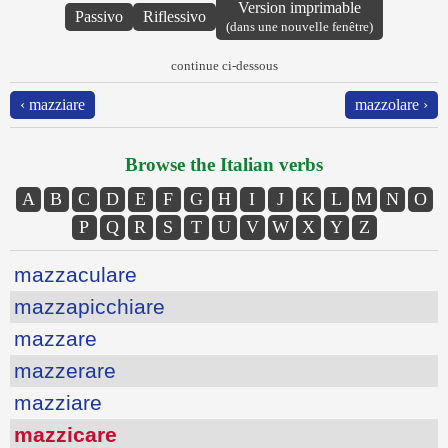
Version imprimable
Passivo
Riflessivo
(dans une nouvelle fenêtre)
continue ci-dessous
‹ mazziare
mazzolare ›
Browse the Italian verbs
A
B
C
D
E
F
G
H
I
J
K
L
M
N
O
P
Q
R
S
T
U
V
W
X
Y
Z
mazzaculare
mazzapicchiare
mazzare
mazzerare
mazziare
mazzicare