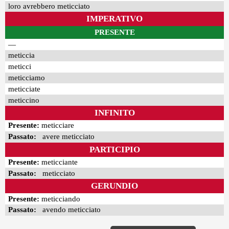
loro avrebbero meticciato
IMPERATIVO
PRESENTE
—
meticcia
meticci
meticciamo
meticciate
meticcino
INFINITO
Presente:
meticciare
Passato:
avere meticciato
PARTICIPIO
Presente:
meticciante
Passato:
meticciato
GERUNDIO
Presente:
meticciando
Passato:
avendo meticciato