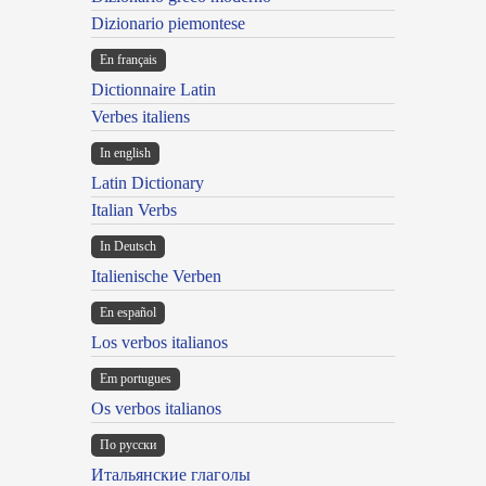
Dizionario piemontese
En français
Dictionnaire Latin
Verbes italiens
In english
Latin Dictionary
Italian Verbs
In Deutsch
Italienische Verben
En español
Los verbos italianos
Em portugues
Os verbos italianos
По русски
Итальянские глаголы