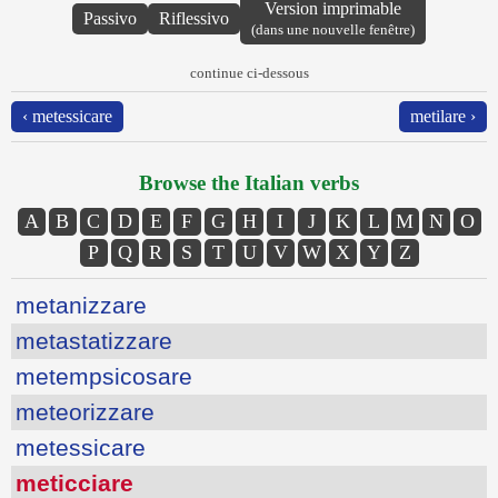
Version imprimable
Passivo
Riflessivo
(dans une nouvelle fenêtre)
continue ci-dessous
‹ metessicare
metilare ›
Browse the Italian verbs
A
B
C
D
E
F
G
H
I
J
K
L
M
N
O
P
Q
R
S
T
U
V
W
X
Y
Z
metanizzare
metastatizzare
metempsicosare
meteorizzare
metessicare
meticciare