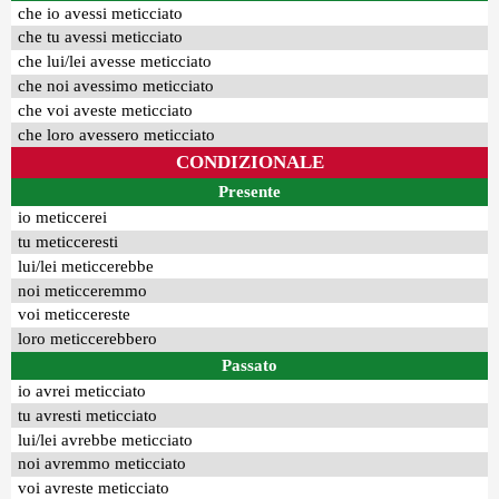
che io avessi meticciato
che tu avessi meticciato
che lui/lei avesse meticciato
che noi avessimo meticciato
che voi aveste meticciato
che loro avessero meticciato
CONDIZIONALE
Presente
io meticcerei
tu meticceresti
lui/lei meticcerebbe
noi meticceremmo
voi meticcereste
loro meticcerebbero
Passato
io avrei meticciato
tu avresti meticciato
lui/lei avrebbe meticciato
noi avremmo meticciato
voi avreste meticciato