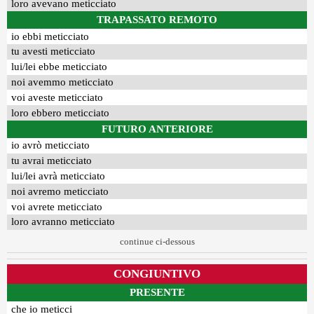
loro avevano meticciato
TRAPASSATO REMOTO
io ebbi meticciato
tu avesti meticciato
lui/lei ebbe meticciato
noi avemmo meticciato
voi aveste meticciato
loro ebbero meticciato
FUTURO ANTERIORE
io avrò meticciato
tu avrai meticciato
lui/lei avrà meticciato
noi avremo meticciato
voi avrete meticciato
loro avranno meticciato
continue ci-dessous
CONGIUNTIVO
PRESENTE
che io meticci