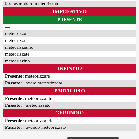
loro avrebbero meteorizzato
IMPERATIVO
PRESENTE
—
meteorizza
meteorizzi
meteorizziamo
meteorizzate
meteorizzino
INFINITO
Presente:
meteorizzare
Passato:
avere meteorizzato
PARTICIPIO
Presente:
meteorizzante
Passato:
meteorizzato
GERUNDIO
Presente:
meteorizzando
Passato:
avendo meteorizzato