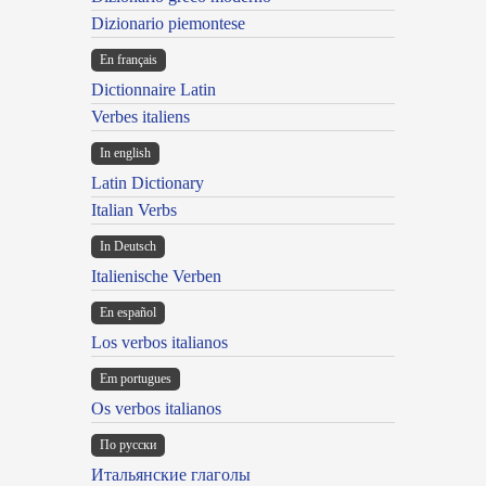
Dizionario piemontese
En français
Dictionnaire Latin
Verbes italiens
In english
Latin Dictionary
Italian Verbs
In Deutsch
Italienische Verben
En español
Los verbos italianos
Em portugues
Os verbos italianos
По русски
Итальянские глаголы