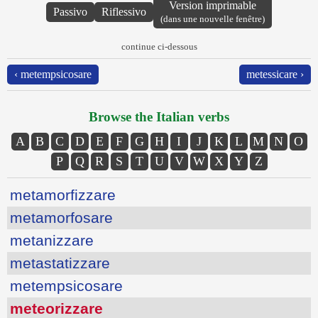
Version imprimable
Passivo
Riflessivo
(dans une nouvelle fenêtre)
continue ci-dessous
‹ metempsicosare
metessicare ›
Browse the Italian verbs
A
B
C
D
E
F
G
H
I
J
K
L
M
N
O
P
Q
R
S
T
U
V
W
X
Y
Z
metamorfizzare
metamorfosare
metanizzare
metastatizzare
metempsicosare
meteorizzare