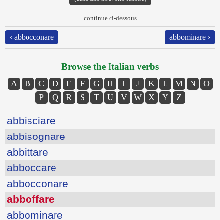
continue ci-dessous
‹ abbocconare
abbominare ›
Browse the Italian verbs
A
B
C
D
E
F
G
H
I
J
K
L
M
N
O
P
Q
R
S
T
U
V
W
X
Y
Z
abbisciare
abbisognare
abbittare
abboccare
abbocconare
abboffare
abbominare