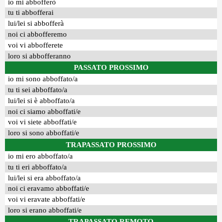
io mi abbofferò
tu ti abbofferai
lui/lei si abbofferà
noi ci abbofferemo
voi vi abbofferete
loro si abbofferanno
PASSATO PROSSIMO
io mi sono abboffato/a
tu ti sei abboffato/a
lui/lei si è abboffato/a
noi ci siamo abboffati/e
voi vi siete abboffati/e
loro si sono abboffati/e
TRAPASSATO PROSSIMO
io mi ero abboffato/a
tu ti eri abboffato/a
lui/lei si era abboffato/a
noi ci eravamo abboffati/e
voi vi eravate abboffati/e
loro si erano abboffati/e
TRAPASSATO REMOTO