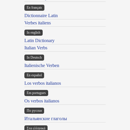
En français
Dictionnaire Latin
Verbes italiens
In english
Latin Dictionary
Italian Verbs
In Deutsch
Italienische Verben
En español
Los verbos italianos
Em portugues
Os verbos italianos
По русски
Итальянские глаголы
Στα ελληνικά