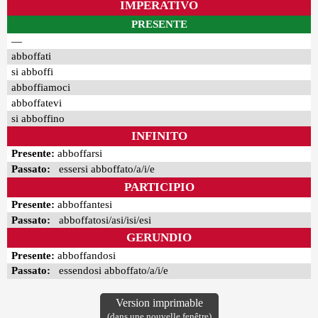
IMPERATIVO
PRESENTE
—
abboffati
si abboffi
abboffiamoci
abboffatevi
si abboffino
INFINITO
Presente:
abboffarsi
Passato:
essersi abboffato/a/i/e
PARTICIPIO
Presente:
abboffantesi
Passato:
abboffatosi/asi/isi/esi
GERUNDIO
Presente:
abboffandosi
Passato:
essendosi abboffato/a/i/e
Version imprimable
(dans une nouvelle fenêtre)