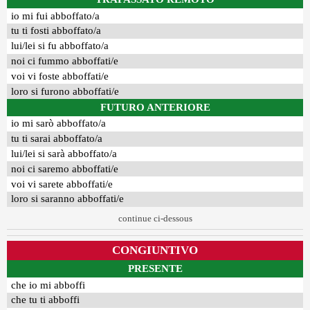
io mi fui abboffato/a
tu ti fosti abboffato/a
lui/lei si fu abboffato/a
noi ci fummo abboffati/e
voi vi foste abboffati/e
loro si furono abboffati/e
FUTURO ANTERIORE
io mi sarò abboffato/a
tu ti sarai abboffato/a
lui/lei si sarà abboffato/a
noi ci saremo abboffati/e
voi vi sarete abboffati/e
loro si saranno abboffati/e
continue ci-dessous
CONGIUNTIVO
PRESENTE
che io mi abboffi
che tu ti abboffi