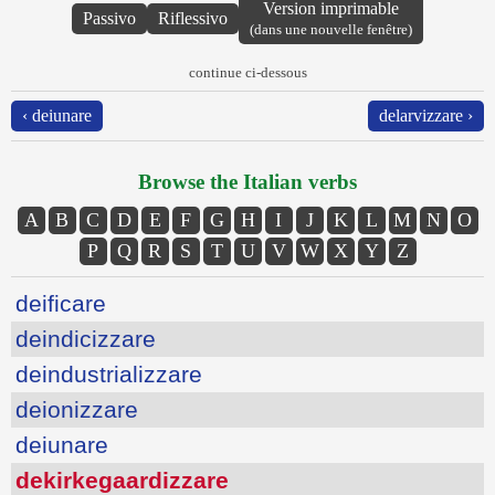
Version imprimable
Passivo
Riflessivo
(dans une nouvelle fenêtre)
continue ci-dessous
‹ deiunare
delarvizzare ›
Browse the Italian verbs
A
B
C
D
E
F
G
H
I
J
K
L
M
N
O
P
Q
R
S
T
U
V
W
X
Y
Z
deificare
deindicizzare
deindustrializzare
deionizzare
deiunare
dekirkegaardizzare