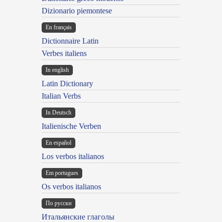
Dizionario piemontese
En français
Dictionnaire Latin
Verbes italiens
In english
Latin Dictionary
Italian Verbs
In Deutsch
Italienische Verben
En español
Los verbos italianos
Em portugues
Os verbos italianos
По русски
Итальянские глаголы