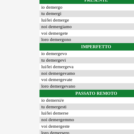
PRESENTE
io demergo
tu demergi
lui/lei demerge
noi demergiamo
voi demergete
loro demergono
IMPERFETTO
io demergevo
tu demergevi
lui/lei demergeva
noi demergevamo
voi demergevate
loro demergevano
PASSATO REMOTO
io demersi/e
tu demergesti
lui/lei demerse
noi demergemmo
voi demergeste
loro demersero