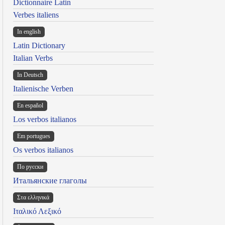
Dictionnaire Latin
Verbes italiens
In english
Latin Dictionary
Italian Verbs
In Deutsch
Italienische Verben
En español
Los verbos italianos
Em portugues
Os verbos italianos
По русски
Итальянские глаголы
Στα ελληνικά
Ιταλικό Λεξικό