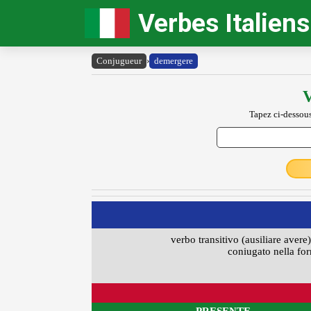
Verbes Italiens
Conjugueur
›
demergere
V
Tapez ci-dessous
verbo transitivo (ausiliare avere)
coniugato nella for