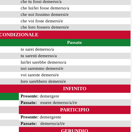
che tu fossi demerso/a
che lui/lei fosse demerso/a
che noi fossimo demersi/e
che voi foste demersi/e
che loro fossero demersi/e
CONDIZIONALE
Passato
io sarei demerso/a
tu saresti demerso/a
lui/lei sarebbe demerso/a
noi saremmo demersi/e
voi sareste demersi/e
loro sarebbero demersi/e
INFINITO
Presente:
demergere
Passato:
essere demerso/a/i/e
PARTICIPIO
Presente:
demergente
Passato:
demerso/a/i/e
GERUNDIO