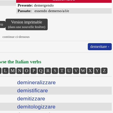
Presente:
demergendo
Passato:
essendo demerso/a/i/e
Version imprimable
vo
(dans une nouvelle fenêtre)
continue ci-dessous
demeritare ›
se the Italian verbs
L
M
N
O
P
Q
R
S
T
U
V
W
X
Y
Z
demineralizzare
demistificare
demitizzare
demitologizzare