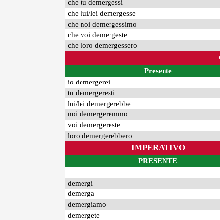
che tu demergessi
che lui/lei demergesse
che noi demergessimo
che voi demergeste
che loro demergessero
Presente
io demergerei
tu demergeresti
lui/lei demergerebbe
noi demergeremmo
voi demergereste
loro demergerebbero
IMPERATIVO
PRESENTE
—
demergi
demerga
demergiamo
demergete