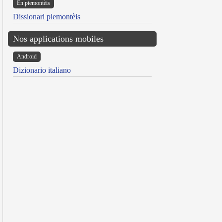
Ën piemontèis
Dissionari piemontèis
Nos applications mobiles
Android
Dizionario italiano