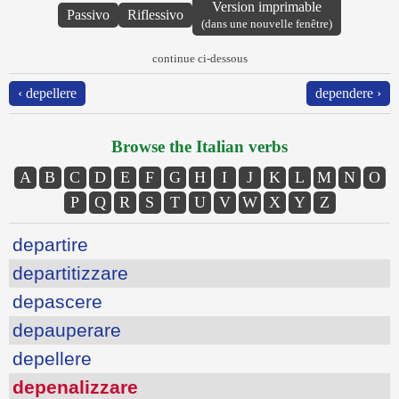
Version imprimable
Passivo
Riflessivo
(dans une nouvelle fenêtre)
continue ci-dessous
‹ depellere
dependere ›
Browse the Italian verbs
A
B
C
D
E
F
G
H
I
J
K
L
M
N
O
P
Q
R
S
T
U
V
W
X
Y
Z
departire
departitizzare
depascere
depauperare
depellere
depenalizzare