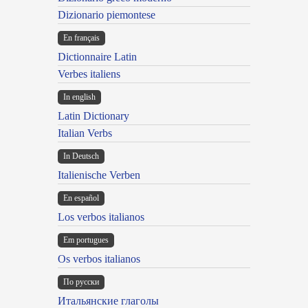
Dizionario piemontese
En français
Dictionnaire Latin
Verbes italiens
In english
Latin Dictionary
Italian Verbs
In Deutsch
Italienische Verben
En español
Los verbos italianos
Em portugues
Os verbos italianos
По русски
Итальянские глаголы