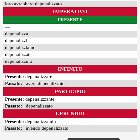
loro avrebbero depenalizzato
IMPERATIVO
PRESENTE
—
depenalizza
depenalizzi
depenalizziamo
depenalizzate
depenalizzino
INFINITO
Presente:
depenalizzare
Passato:
avere depenalizzato
PARTICIPIO
Presente:
depenalizzante
Passato:
depenalizzato
GERUNDIO
Presente:
depenalizzando
Passato:
avendo depenalizzato