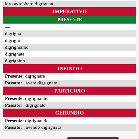
loro avrebbero digrignato
IMPERATIVO
PRESENTE
—
digrigna
digrigni
digrigniamo
digrignate
digrignino
INFINITO
Presente:
digrignare
Passato:
avere digrignato
PARTICIPIO
Presente:
digrignante
Passato:
digrignato
GERUNDIO
Presente:
digrignando
Passato:
avendo digrignato