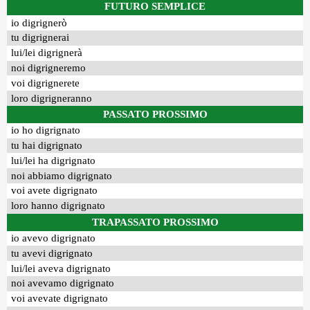
FUTURO SEMPLICE
io digrignerò
tu digrignerai
lui/lei digrignerà
noi digrigneremo
voi digrignerete
loro digrigneranno
PASSATO PROSSIMO
io ho digrignato
tu hai digrignato
lui/lei ha digrignato
noi abbiamo digrignato
voi avete digrignato
loro hanno digrignato
TRAPASSATO PROSSIMO
io avevo digrignato
tu avevi digrignato
lui/lei aveva digrignato
noi avevamo digrignato
voi avevate digrignato