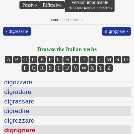
Version imprimable
Passivo
Riflessivo
(dans une nouvelle fenêtre)
continue ci-dessous
‹ digrezzare
digroppare ›
Browse the Italian verbs
A
B
C
D
E
F
G
H
I
J
K
L
M
N
O
P
Q
R
S
T
U
V
W
X
Y
Z
digozzare
digradare
digrassare
digredire
digrezzare
digrignare