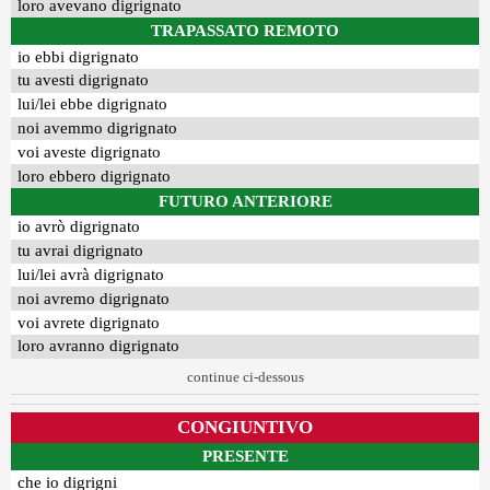
loro avevano digrignato
TRAPASSATO REMOTO
io ebbi digrignato
tu avesti digrignato
lui/lei ebbe digrignato
noi avemmo digrignato
voi aveste digrignato
loro ebbero digrignato
FUTURO ANTERIORE
io avrò digrignato
tu avrai digrignato
lui/lei avrà digrignato
noi avremo digrignato
voi avrete digrignato
loro avranno digrignato
continue ci-dessous
CONGIUNTIVO
PRESENTE
che io digrigni