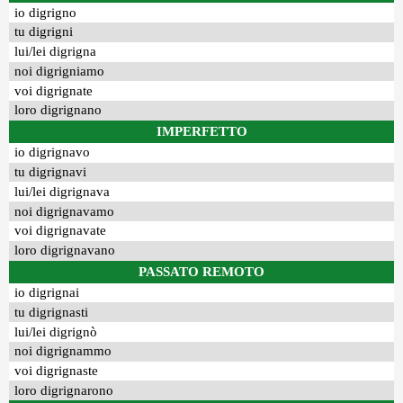
io digrigno
tu digrigni
lui/lei digrigna
noi digrigniamo
voi digrignate
loro digrignano
IMPERFETTO
io digrignavo
tu digrignavi
lui/lei digrignava
noi digrignavamo
voi digrignavate
loro digrignavano
PASSATO REMOTO
io digrignai
tu digrignasti
lui/lei digrignò
noi digrignammo
voi digrignaste
loro digrignarono