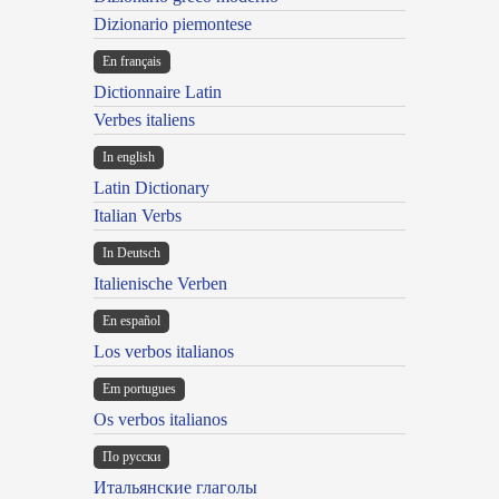
Dizionario piemontese
En français
Dictionnaire Latin
Verbes italiens
In english
Latin Dictionary
Italian Verbs
In Deutsch
Italienische Verben
En español
Los verbos italianos
Em portugues
Os verbos italianos
По русски
Итальянские глаголы