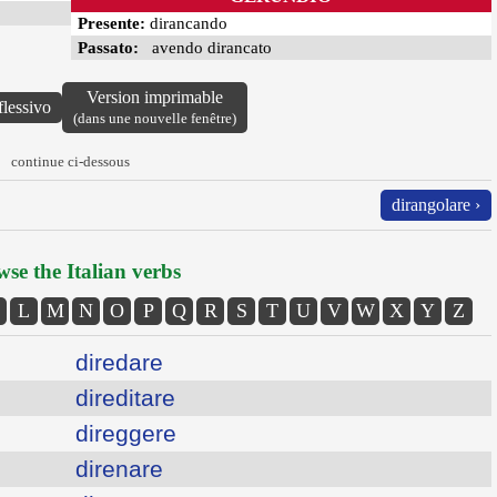
Presente:
dirancando
Passato:
avendo dirancato
Version imprimable
flessivo
(dans une nouvelle fenêtre)
continue ci-dessous
dirangolare ›
se the Italian verbs
L
M
N
O
P
Q
R
S
T
U
V
W
X
Y
Z
diredare
direditare
direggere
direnare