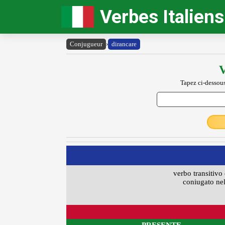
Verbes Italiens
Conjugueur
›
dirancare
V
Tapez ci-dessous
verbo transitivo 
coniugato nel