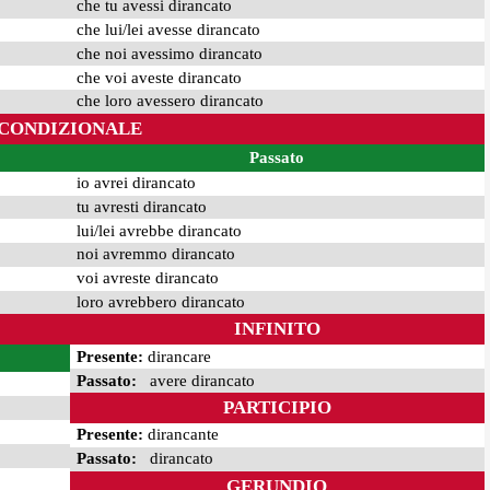
che tu avessi dirancato
che lui/lei avesse dirancato
che noi avessimo dirancato
che voi aveste dirancato
che loro avessero dirancato
CONDIZIONALE
Passato
io avrei dirancato
tu avresti dirancato
lui/lei avrebbe dirancato
noi avremmo dirancato
voi avreste dirancato
loro avrebbero dirancato
INFINITO
Presente:
dirancare
Passato:
avere dirancato
PARTICIPIO
Presente:
dirancante
Passato:
dirancato
GERUNDIO