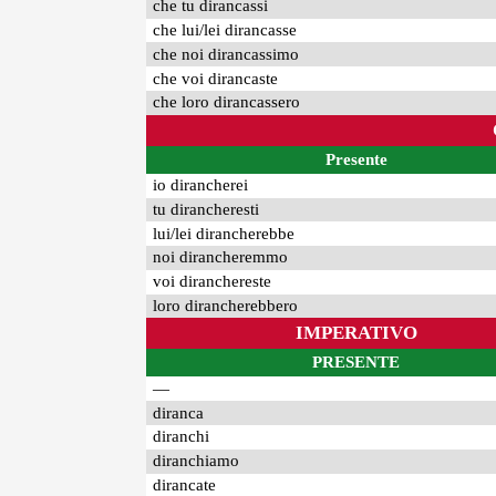
che tu dirancassi
che lui/lei dirancasse
che noi dirancassimo
che voi dirancaste
che loro dirancassero
Presente
io dirancherei
tu dirancheresti
lui/lei dirancherebbe
noi dirancheremmo
voi diranchereste
loro dirancherebbero
IMPERATIVO
PRESENTE
—
diranca
diranchi
diranchiamo
dirancate