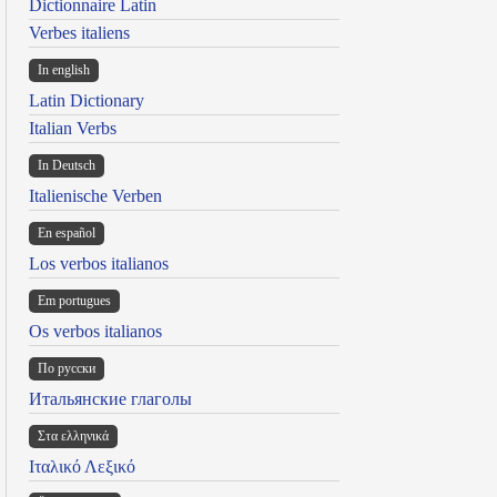
Dictionnaire Latin
Verbes italiens
In english
Latin Dictionary
Italian Verbs
In Deutsch
Italienische Verben
En español
Los verbos italianos
Em portugues
Os verbos italianos
По русски
Итальянские глаголы
Στα ελληνικά
Ιταλικό Λεξικό