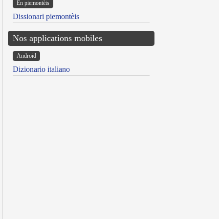
Ën piemontèis
Dissionari piemontèis
Nos applications mobiles
Android
Dizionario italiano