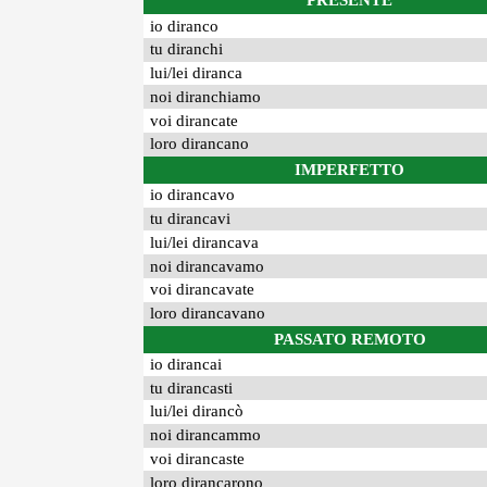
PRESENTE
io diranco
tu diranchi
lui/lei diranca
noi diranchiamo
voi dirancate
loro dirancano
IMPERFETTO
io dirancavo
tu dirancavi
lui/lei dirancava
noi dirancavamo
voi dirancavate
loro dirancavano
PASSATO REMOTO
io dirancai
tu dirancasti
lui/lei dirancò
noi dirancammo
voi dirancaste
loro dirancarono