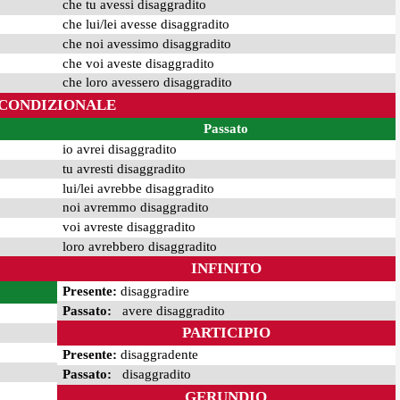
che tu avessi disaggradito
che lui/lei avesse disaggradito
che noi avessimo disaggradito
che voi aveste disaggradito
che loro avessero disaggradito
CONDIZIONALE
Passato
io avrei disaggradito
tu avresti disaggradito
lui/lei avrebbe disaggradito
noi avremmo disaggradito
voi avreste disaggradito
loro avrebbero disaggradito
INFINITO
Presente:
disaggradire
Passato:
avere disaggradito
PARTICIPIO
Presente:
disaggradente
Passato:
disaggradito
GERUNDIO