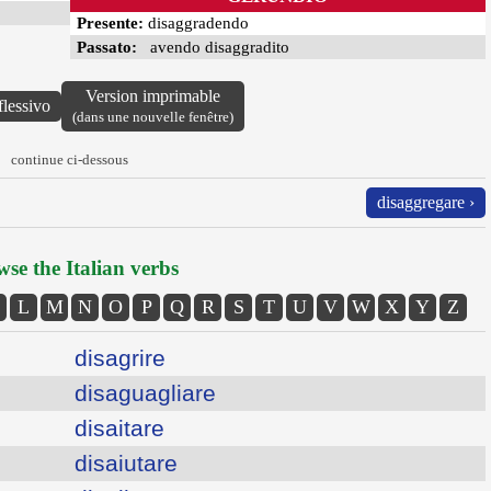
Presente:
disaggradendo
Passato:
avendo disaggradito
Version imprimable
flessivo
(dans une nouvelle fenêtre)
continue ci-dessous
disaggregare ›
se the Italian verbs
L
M
N
O
P
Q
R
S
T
U
V
W
X
Y
Z
disagrire
disaguagliare
disaitare
disaiutare