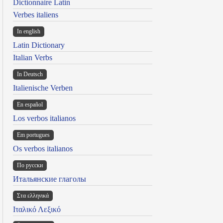
Dictionnaire Latin
Verbes italiens
In english
Latin Dictionary
Italian Verbs
In Deutsch
Italienische Verben
En español
Los verbos italianos
Em portugues
Os verbos italianos
По русски
Итальянские глаголы
Στα ελληνικά
Ιταλικό Λεξικό