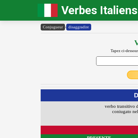
Verbes Italiens
Conjugueur
›
disaggradire
V
Tapez ci-dessous
D
verbo transitivo 
coniugato nel