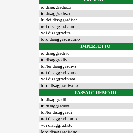
PRESENTE
io disaggradisco
tu disaggradisci
lui/lei disaggradisce
noi disaggradiamo
voi disaggradite
loro disaggradiscono
IMPERFETTO
io disaggradivo
tu disaggradivi
lui/lei disaggradiva
noi disaggradivamo
voi disaggradivate
loro disaggradivano
PASSATO REMOTO
io disaggradii
tu disaggradisti
lui/lei disaggradì
noi disaggradimmo
voi disaggradiste
loro disaggradirono