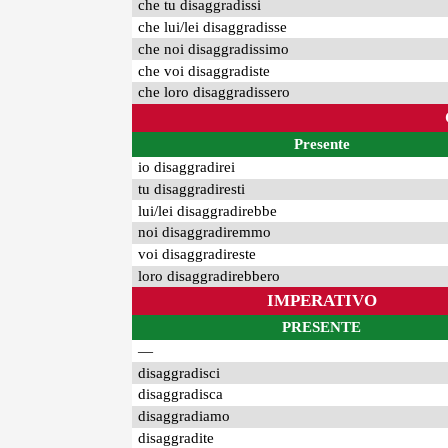
che tu disaggradissi
che lui/lei disaggradisse
che noi disaggradissimo
che voi disaggradiste
che loro disaggradissero
Presente
io disaggradirei
tu disaggradiresti
lui/lei disaggradirebbe
noi disaggradiremmo
voi disaggradireste
loro disaggradirebbero
IMPERATIVO
PRESENTE
—
disaggradisci
disaggradisca
disaggradiamo
disaggradite