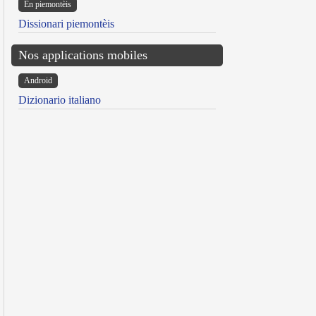
Ën piemontèis
Dissionari piemontèis
Nos applications mobiles
Android
Dizionario italiano