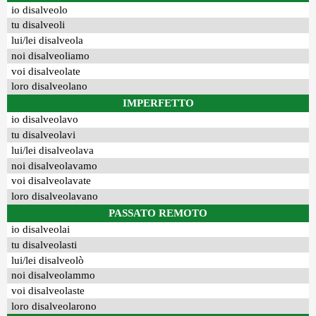
io disalveolo
tu disalveoli
lui/lei disalveola
noi disalveoliamo
voi disalveolate
loro disalveolano
IMPERFETTO
io disalveolavo
tu disalveolavi
lui/lei disalveolava
noi disalveolavamo
voi disalveolavate
loro disalveolavano
PASSATO REMOTO
io disalveolai
tu disalveolasti
lui/lei disalveolò
noi disalveolammo
voi disalveolaste
loro disalveolarono