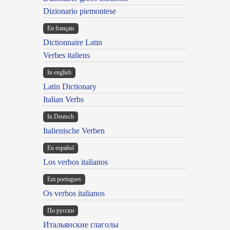
Dizionario piemontese
En français
Dictionnaire Latin
Verbes italiens
In english
Latin Dictionary
Italian Verbs
In Deutsch
Italienische Verben
En español
Los verbos italianos
Em portugues
Os verbos italianos
По русски
Итальянские глаголы