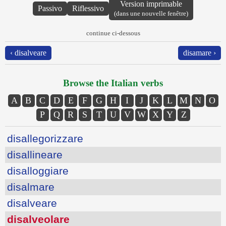
Version imprimable
Passivo
Riflessivo
(dans une nouvelle fenêtre)
continue ci-dessous
‹ disalveare
disamare ›
Browse the Italian verbs
A
B
C
D
E
F
G
H
I
J
K
L
M
N
O
P
Q
R
S
T
U
V
W
X
Y
Z
disallegorizzare
disallineare
disalloggiare
disalmare
disalveare
disalveolare