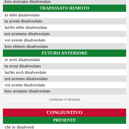
loro avevano disalveolato
TRAPASSATO REMOTO
io ebbi disalveolato
tu avesti disalveolato
lui/lei ebbe disalveolato
noi avemmo disalveolato
voi aveste disalveolato
loro ebbero disalveolato
FUTURO ANTERIORE
io avrò disalveolato
tu avrai disalveolato
lui/lei avrà disalveolato
noi avremo disalveolato
voi avrete disalveolato
loro avranno disalveolato
continue ci-dessous
CONGIUNTIVO
PRESENTE
che io disalveoli