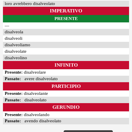
loro avrebbero disalveolato
IMPERATIVO
PRESENTE
—
disalveola
disalveoli
disalveoliamo
disalveolate
disalveolino
INFINITO
Presente:
disalveolare
Passato:
avere disalveolato
PARTICIPIO
Presente:
disalveolante
Passato:
disalveolato
GERUNDIO
Presente:
disalveolando
Passato:
avendo disalveolato