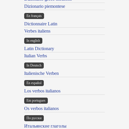
Dizionario piemontese
En français
Dictionnaire Latin
Verbes italiens
In english
Latin Dictionary
Italian Verbs
In Deutsch
Italienische Verben
En español
Los verbos italianos
Em portugues
Os verbos italianos
По русски
Итальянские глаголы