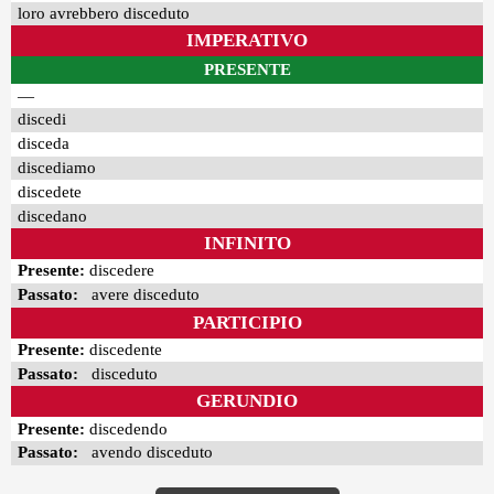
loro avrebbero disceduto
IMPERATIVO
PRESENTE
—
discedi
disceda
discediamo
discedete
discedano
INFINITO
Presente:
discedere
Passato:
avere disceduto
PARTICIPIO
Presente:
discedente
Passato:
disceduto
GERUNDIO
Presente:
discedendo
Passato:
avendo disceduto