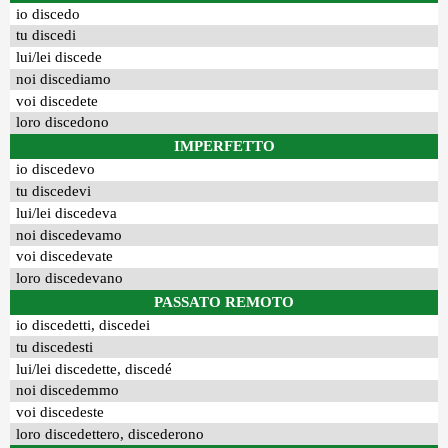
io discedo
tu discedi
lui/lei discede
noi discediamo
voi discedete
loro discedono
IMPERFETTO
io discedevo
tu discedevi
lui/lei discedeva
noi discedevamo
voi discedevate
loro discedevano
PASSATO REMOTO
io discedetti, discedei
tu discedesti
lui/lei discedette, discedé
noi discedemmo
voi discedeste
loro discedettero, discederono