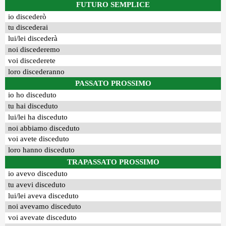
FUTURO SEMPLICE
io discederò
tu discederai
lui/lei discederà
noi discederemo
voi discederete
loro discederanno
PASSATO PROSSIMO
io ho disceduto
tu hai disceduto
lui/lei ha disceduto
noi abbiamo disceduto
voi avete disceduto
loro hanno disceduto
TRAPASSATO PROSSIMO
io avevo disceduto
tu avevi disceduto
lui/lei aveva disceduto
noi avevamo disceduto
voi avevate disceduto