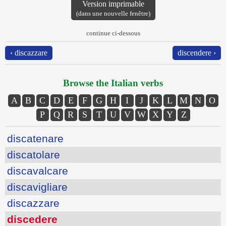
Version imprimable
(dans une nouvelle fenêtre)
continue ci-dessous
‹ discazzare
discendere ›
Browse the Italian verbs
A
B
C
D
E
F
G
H
I
J
K
L
M
N
O
P
Q
R
S
T
U
V
W
X
Y
Z
discatenare
discatolare
discavalcare
discavigliare
discazzare
discedere