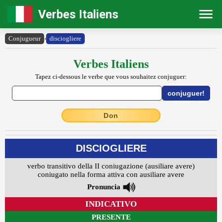
Verbes Italiens
Conjugueur
›
disciogliere
Verbes Italiens
Tapez ci-dessous le verbe que vous souhaitez conjuguer:
Don
DISCIOGLIERE
verbo transitivo della II coniugazione (ausiliare avere)
coniugato nella forma attiva con ausiliare avere
Pronuncia
INDICATIVO
PRESENTE