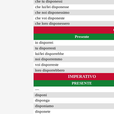
che tu disponessi
che lui/lei disponesse
che noi disponessimo
che voi disponeste
che loro disponessero
Presente
io disporrei
tu disporresti
lui/lei disporrebbe
noi disporremmo
voi disporreste
loro disporrebbero
IMPERATIVO
PRESENTE
—
disponi
disponga
disponiamo
disponete