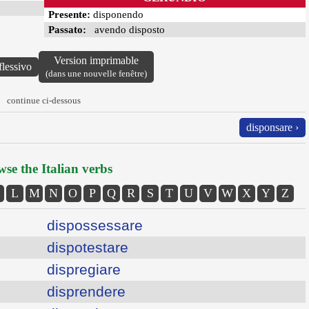
Presente:
disponendo
Passato:
avendo disposto
Version imprimable
flessivo
(dans une nouvelle fenêtre)
continue ci-dessous
disponsare ›
se the Italian verbs
L
M
N
O
P
Q
R
S
T
U
V
W
X
Y
Z
dispossessare
dispotestare
dispregiare
disprendere