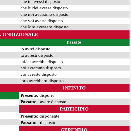
che tu avessi disposto
che lui/lei avesse disposto
che noi avessimo disposto
che voi aveste disposto
che loro avessero disposto
CONDIZIONALE
Passato
io avrei disposto
tu avresti disposto
lui/lei avrebbe disposto
noi avremmo disposto
voi avreste disposto
loro avrebbero disposto
INFINITO
Presente:
disporre
Passato:
avere disposto
PARTICIPIO
Presente:
disponente
Passato:
disposto
GERUNDIO