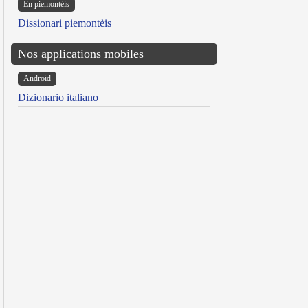
Ën piemontèis
Dissionari piemontèis
Nos applications mobiles
Android
Dizionario italiano