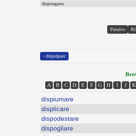
dispongano
Passivo
Ri
‹ dispolpare
Brow
A
B
C
D
E
F
G
H
I
J
K
dispiumare
displicare
dispodestare
dispogliare