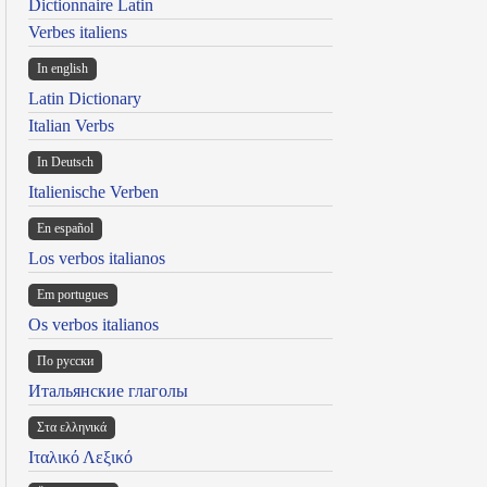
Dictionnaire Latin
Verbes italiens
In english
Latin Dictionary
Italian Verbs
In Deutsch
Italienische Verben
En español
Los verbos italianos
Em portugues
Os verbos italianos
По русски
Итальянские глаголы
Στα ελληνικά
Ιταλικό Λεξικό