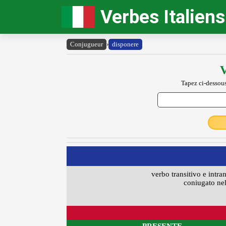
Verbes Italiens
Conjugueur
›
disponere
V
Tapez ci-dessous
verbo transitivo e intra
coniugato nel