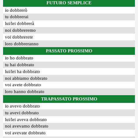
FUTURO SEMPLICE
io dobbrerò
tu dobbrerai
lui/lei dobbrerà
noi dobbreremo
voi dobbrerete
loro dobbreranno
PASSATO PROSSIMO
io ho dobbrato
tu hai dobbrato
lui/lei ha dobbrato
noi abbiamo dobbrato
voi avete dobbrato
loro hanno dobbrato
TRAPASSATO PROSSIMO
io avevo dobbrato
tu avevi dobbrato
lui/lei aveva dobbrato
noi avevamo dobbrato
voi avevate dobbrato