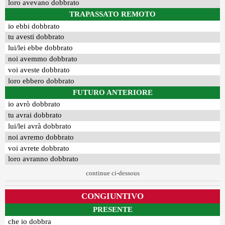
loro avevano dobbrato
TRAPASSATO REMOTO
io ebbi dobbrato
tu avesti dobbrato
lui/lei ebbe dobbrato
noi avemmo dobbrato
voi aveste dobbrato
loro ebbero dobbrato
FUTURO ANTERIORE
io avrò dobbrato
tu avrai dobbrato
lui/lei avrà dobbrato
noi avremo dobbrato
voi avrete dobbrato
loro avranno dobbrato
continue ci-dessous
CONGIUNTIVO
PRESENTE
che io dobbra