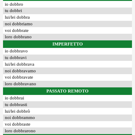
io dobbro
tu dobbri
lui/lei dobbra
noi dobbriamo
voi dobbrate
loro dobbrano
IMPERFETTO
io dobbravo
tu dobbravi
lui/lei dobbrava
noi dobbravamo
voi dobbravate
loro dobbravano
PASSATO REMOTO
io dobbrai
tu dobbrasti
lui/lei dobbrò
noi dobbrammo
voi dobbraste
loro dobbrarono