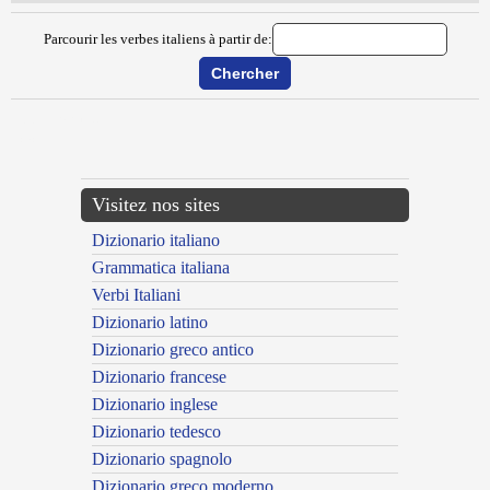
Parcourir les verbes italiens à partir de:
{{ID:DOBBRARE100}}
---CACHE---
Visitez nos sites
Dizionario italiano
Grammatica italiana
Verbi Italiani
Dizionario latino
Dizionario greco antico
Dizionario francese
Dizionario inglese
Dizionario tedesco
Dizionario spagnolo
Dizionario greco moderno