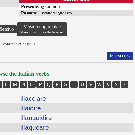
Presente:
ignorando
Passato:
avendo ignorato
Version imprimable
flessivo
(dans une nouvelle fenêtre)
continue ci-dessous
ignoscere ›
se the Italian verbs
L
M
N
O
P
Q
R
S
T
U
V
W
X
Y
Z
illacciare
illaidire
illanguidire
illaqueare