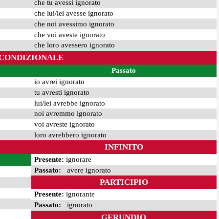
che tu avessi ignorato
che lui/lei avesse ignorato
che noi avessimo ignorato
che voi aveste ignorato
che loro avessero ignorato
CONDIZIONALE
Passato
io avrei ignorato
tu avresti ignorato
lui/lei avrebbe ignorato
noi avremmo ignorato
voi avreste ignorato
loro avrebbero ignorato
INFINITO
Presente:
ignorare
Passato:
avere ignorato
PARTICIPIO
Presente:
ignorante
Passato:
ignorato
GERUNDIO