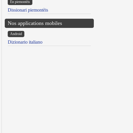
Ën piemontèis
Dissionari piemontèis
Nos applications mobiles
Android
Dizionario italiano