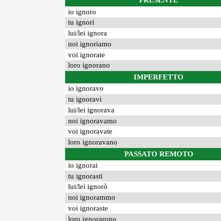
PRESENTE
io ignoro
tu ignori
lui/lei ignora
noi ignoriamo
voi ignorate
loro ignorano
IMPERFETTO
io ignoravo
tu ignoravi
lui/lei ignorava
noi ignoravamo
voi ignoravate
loro ignoravano
PASSATO REMOTO
io ignorai
tu ignorasti
lui/lei ignorò
noi ignorammo
voi ignoraste
loro ignorarono