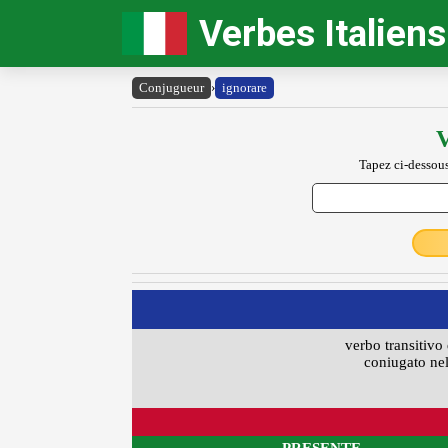
Verbes Italiens
Conjugueur
›
ignorare
V
Tapez ci-dessous
verbo transitivo 
coniugato nel