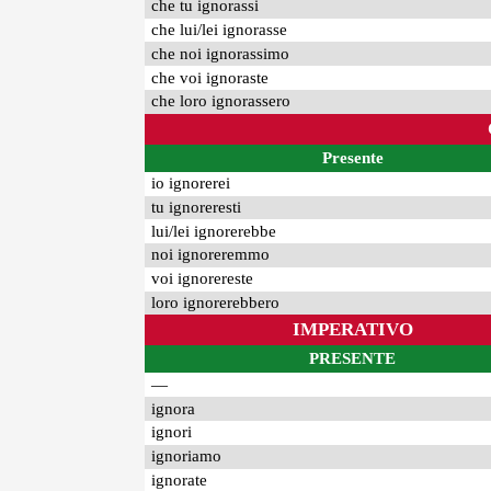
che tu ignorassi
che lui/lei ignorasse
che noi ignorassimo
che voi ignoraste
che loro ignorassero
Presente
io ignorerei
tu ignoreresti
lui/lei ignorerebbe
noi ignoreremmo
voi ignorereste
loro ignorerebbero
IMPERATIVO
PRESENTE
—
ignora
ignori
ignoriamo
ignorate