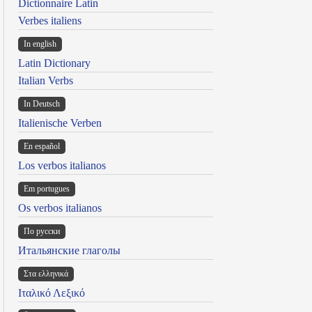
Dictionnaire Latin
Verbes italiens
In english
Latin Dictionary
Italian Verbs
In Deutsch
Italienische Verben
En español
Los verbos italianos
Em portugues
Os verbos italianos
По русски
Итальянские глаголы
Στα ελληνικά
Ιταλικό Λεξικό