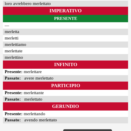
loro avrebbero merlettato
IMPERATIVO
PRESENTE
—
merletta
merletti
merlettiamo
merlettate
merlettino
INFINITO
Presente:
merlettare
Passato:
avere merlettato
PARTICIPIO
Presente:
merlettante
Passato:
merlettato
GERUNDIO
Presente:
merlettando
Passato:
avendo merlettato