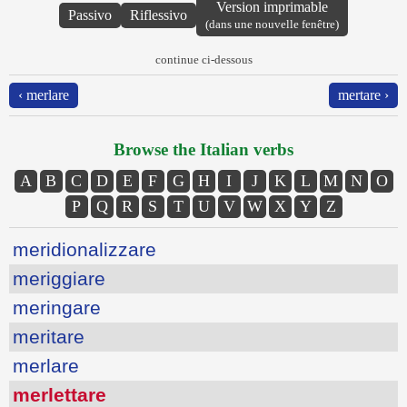
Version imprimable
Passivo
Riflessivo
(dans une nouvelle fenêtre)
continue ci-dessous
‹ merlare
mertare ›
Browse the Italian verbs
A
B
C
D
E
F
G
H
I
J
K
L
M
N
O
P
Q
R
S
T
U
V
W
X
Y
Z
meridionalizzare
meriggiare
meringare
meritare
merlare
merlettare